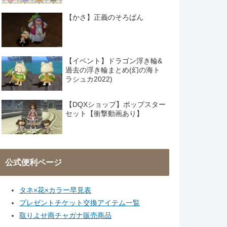
【かさ】正義のそろばん
【イベント】ドラゴン浮き輪&
過去の浮き輪まとめ(幻の海ト
ラシュカ2022)
【DQXショップ】ポップスター
セット【衝撃動画あり】
公式便利ページ
タネ×花×カラー早見表
プレゼントチケット交換アイテム一覧
取りよせ商チャガナ販売商品