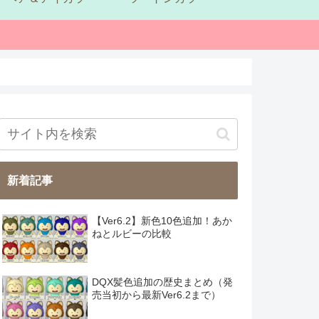
新着記事
【Ver6.2】新色10色追加！あか
ねとルビーの比較
DQX髪色追加の歴史まとめ（発
売当初から最新Ver6.2まで）