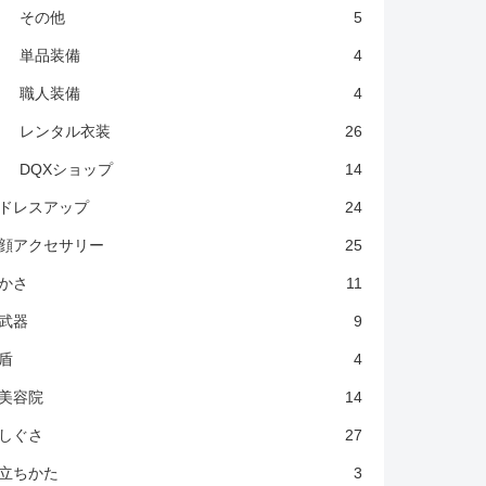
その他
5
単品装備
4
職人装備
4
レンタル衣装
26
DQXショップ
14
ドレスアップ
24
顔アクセサリー
25
かさ
11
武器
9
盾
4
美容院
14
しぐさ
27
立ちかた
3