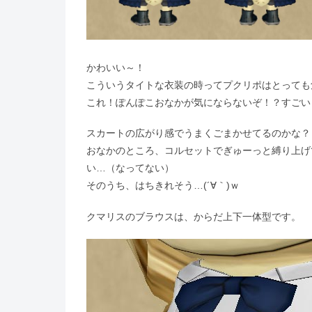
かわいい～！
こういうタイトな衣装の時ってプクリポはとっても
これ！ぽんぽこおなかが気にならないぞ！？すごい
スカートの広がり感でうまくごまかせてるのかな？
おなかのところ、コルセットでぎゅーっと縛り上げ
い…（なってない）
そのうち、はちきれそう…(´∀｀)ｗ
クマリスのブラウスは、からだ上下一体型です。