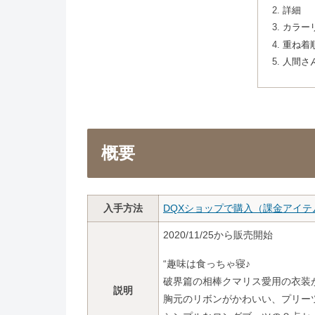
詳細
カラー
重ね着
人間さ
概要
入手方法
DQXショップで購入（課金アイテ
2020/11/25から販売開始
“趣味は食っちゃ寝♪
破界篇の相棒クマリス愛用の衣装
説明
胸元のリボンがかわいい、プリー