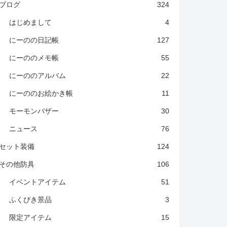
ブログ
324
はじめまして
4
にーのの日記帳
127
にーののメモ帳
55
にーののアルバム
22
にーののお絵かき帳
11
モーモンバザー
30
ニュース
76
セット装備
124
その他防具
106
イベントアイテム
51
ふくびき景品
3
限定アイテム
15