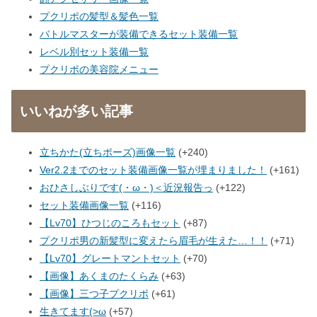
プクリポの髪型＆髪色一覧
バトルマスターが装備できるセット装備一覧
レベル別セット装備一覧
プクリポの美容院メニュー
いいねが多い記事
立ちかた(立ちポーズ)画像一覧
+240
Ver2.2までのセット装備画像一覧が埋まりました！
+161
おひさしぶりです(・ω・)＜近況報告っ
+122
セット装備画像一覧
+116
【Lv70】ひつじのころもセット
+87
プクリポ男の新髪型に変えたら眉毛が生えた…！！
+71
【Lv70】グレートマントセット
+70
【画像】あくまのたくらみ
+63
【画像】三つ子プクリポ
+61
生きてます(>ω
+57