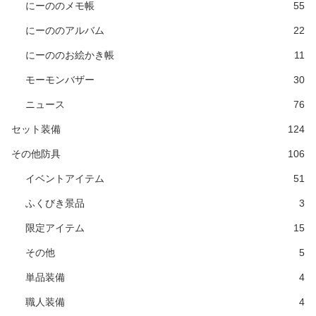
にーののメモ帳
55
にーののアルバム
22
にーののお絵かき帳
11
モーモンバザー
30
ニュース
76
セット装備
124
その他防具
106
イベントアイテム
51
ふくびき景品
3
限定アイテム
15
その他
5
単品装備
4
職人装備
4