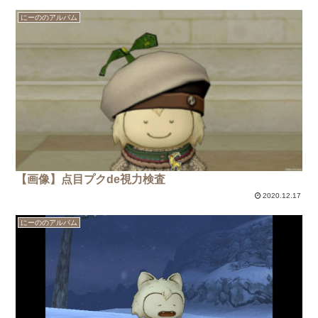
にーののアルバム
【画像】点目プクde視力検査
2020.12.17
にーののアルバム