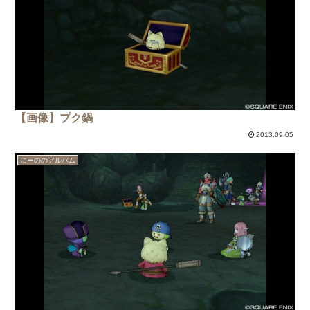
【画像】プク鍋
2013.09.05
にーののアルバム