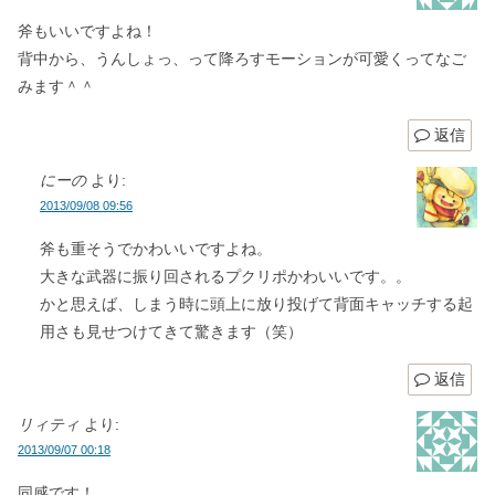
斧もいいですよね！
背中から、うんしょっ、って降ろすモーションが可愛くってなご
みます＾＾
返信
にーの
より:
2013/09/08 09:56
斧も重そうでかわいいですよね。
大きな武器に振り回されるプクリポかわいいです。。
かと思えば、しまう時に頭上に放り投げて背面キャッチする起
用さも見せつけてきて驚きます（笑）
返信
リィティ
より:
2013/09/07 00:18
同感です！