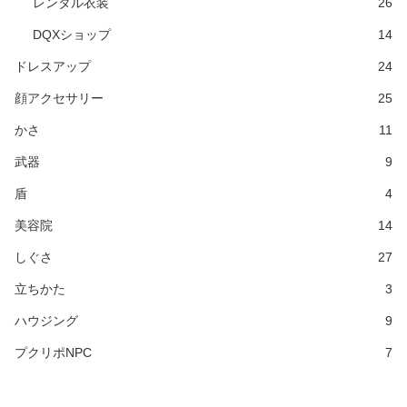
レンタル衣装
26
DQXショップ
14
ドレスアップ
24
顔アクセサリー
25
かさ
11
武器
9
盾
4
美容院
14
しぐさ
27
立ちかた
3
ハウジング
9
プクリポNPC
7