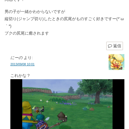
男の子が一緒かわからないですが
縦切り(ジャンプ切り)したときの尻尾がものすごく好きですー(*´ω
｀*)
プクの尻尾に癒されます
返信
にーの
より:
2013/09/08 10:01
これかな？