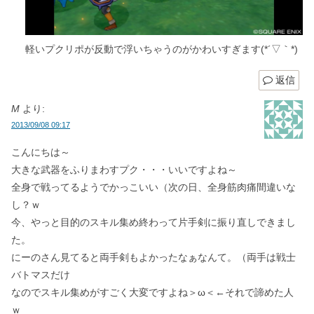
軽いプクリポが反動で浮いちゃうのがかわいすぎます(*´▽｀*)
返信
M
より:
2013/09/08 09:17
こんにちは～
大きな武器をふりまわすプク・・・いいですよね～
全身で戦ってるようでかっこいい（次の日、全身筋肉痛間違いな
し？ｗ
今、やっと目的のスキル集め終わって片手剣に振り直しできまし
た。
にーのさん見てると両手剣もよかったなぁなんて。（両手は戦士
バトマスだけ
なのでスキル集めがすごく大変ですよね＞ω＜←それで諦めた人
ｗ