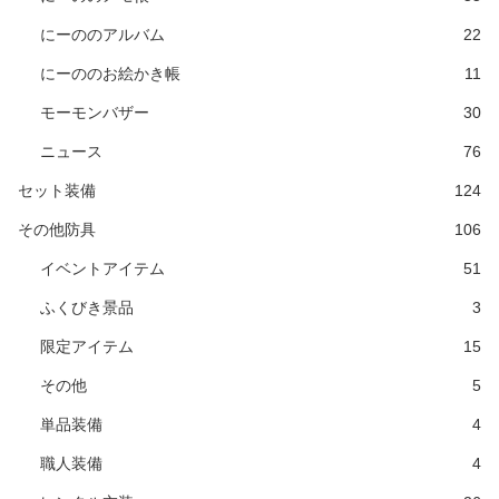
にーののアルバム
22
にーののお絵かき帳
11
モーモンバザー
30
ニュース
76
セット装備
124
その他防具
106
イベントアイテム
51
ふくびき景品
3
限定アイテム
15
その他
5
単品装備
4
職人装備
4