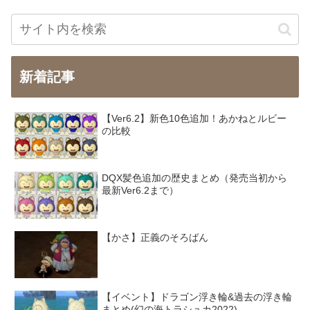
新着記事
【Ver6.2】新色10色追加！あかねとルビー
の比較
DQX髪色追加の歴史まとめ（発売当初から
最新Ver6.2まで）
【かさ】正義のそろばん
【イベント】ドラゴン浮き輪&過去の浮き輪
まとめ(幻の海トラシュカ2022)