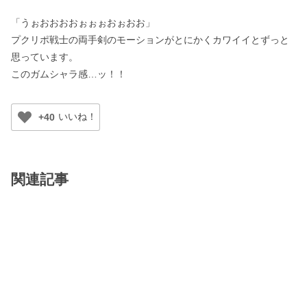
「うぉおおおおぉぉぉおぉおお」
プクリポ戦士の両手剣のモーションがとにかくカワイイとずっと
思っています。
このガムシャラ感…ッ！！
+40
関連記事