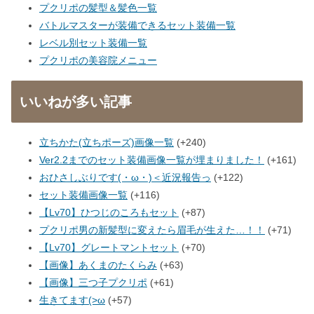
プクリポの髪型＆髪色一覧
バトルマスターが装備できるセット装備一覧
レベル別セット装備一覧
プクリポの美容院メニュー
いいねが多い記事
立ちかた(立ちポーズ)画像一覧
+240
Ver2.2までのセット装備画像一覧が埋まりました！
+161
おひさしぶりです(・ω・)＜近況報告っ
+122
セット装備画像一覧
+116
【Lv70】ひつじのころもセット
+87
プクリポ男の新髪型に変えたら眉毛が生えた…！！
+71
【Lv70】グレートマントセット
+70
【画像】あくまのたくらみ
+63
【画像】三つ子プクリポ
+61
生きてます(>ω
+57