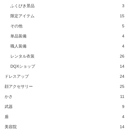
ふくびき景品
3
限定アイテム
15
その他
5
単品装備
4
職人装備
4
レンタル衣装
26
DQXショップ
14
ドレスアップ
24
顔アクセサリー
25
かさ
11
武器
9
盾
4
美容院
14