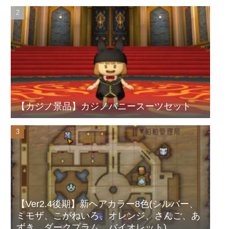
【カジノ景品】カジノバニースーツセット
【Ver2.4後期】新ヘアカラー8色(シルバー、
ミモザ、こがねいろ、オレンジ、さんご、あ
ずき、ダークプラム、バイオレット)