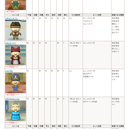
※体下装備フリー
セット名
守備
攻魔
回魔
早さ
器用
洒落
重さ
その他効果
セット効果
装備できる職業
Lv42 きじゅつし
71
34
34
23
19
32
18
なし
おしゃれさ+30
僧侶/魔使
すばやさ+4
武闘/旅芸
きようさ+4
魔戦/レン
スパ/踊り
占い/天地
遊び/デス
Lv42 ホーリー
69
42
42
24
29
7
【体上】闇ダメ
おしゃれさ+30
僧侶/魔使
ージ10%減
旅芸/賢者
踊り/占い
天地/デス
※ウデ装備フリー
Lv42 司祭
54
45
25
25
26
5
なし
おしゃれさ+30
僧侶/旅芸
最大MP+4
賢者/踊り
回復魔力+10
占い/天地
デス
※体下装備フリー
Lv42 水のはごろも
74
40
40
26
29
5
【体上】炎ダメ
おしゃれさ+30
僧侶/魔使
ージ10%減
炎ダメージ20%減
占い/天地
デス
※ウデ装備フリー
セット名
守備
攻魔
回魔
早さ
器用
洒落
重さ
その他効果
セット効果
装備できる職業