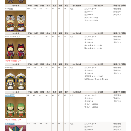
セット名
守備
攻魔
回魔
早さ
器用
洒落
重さ
その他効果
セット効果
装備できる職業
Lv93 賢哲
162
133
133
67
67
50
28
なし
おしゃれさ+35
僧侶/魔使
最大HP+8
賢者/占い
最大MP+6
天地/デス
炎ダメージ20%減
雷ダメージ20%減
セット名
守備
攻魔
回魔
早さ
器用
洒落
重さ
その他効果
セット効果
装備できる職業
Lv90 フォーチュン
117
73
73
65
65
37
21
なし
おしゃれさ+35
僧侶/魔使
最大HP+8
賢者/占い
最大MP+6
天地/デス
炎の攻撃ダメージ+5%
闇の攻撃ダメージ+5%
※アタマ装備フリー
セット名
守備
攻魔
回魔
早さ
器用
洒落
重さ
その他効果
セット効果
装備できる職業
Lv85 神託
138
118
118
63
63
50
28
なし
おしゃれさ+35
僧侶/魔使
最大HP+8
賢者/占い
最大MP+6
天地/デス
攻撃呪文ダメージ7%減
瀕死時10%で身かわし率+30%
セット名
守備
攻魔
回魔
早さ
器用
洒落
重さ
その他効果
セット効果
装備できる職業
Lv80 精霊王
97
62
62
60
60
37
15
なし
おしゃれさ+35
僧侶/魔使
最大HP+8
賢者/占い
最大MP+6
天地/デス
炎ダメージ20%減
雷ダメージ20%減
※アタマ装備フリー
Lv80 聖賢者
120
105
105
59
59
50
20
なし
おしゃれさ+35
僧侶/魔使
最大HP+6
賢者/占い
最大MP+6
天地/デス