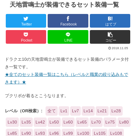
天地雷鳴士が装備できるセット装備一覧
Twitter
Facebook
はてブ
Pocket
LINE
コピー
2018.11.05
ドラクエ10の天地雷鳴士が装備できるセット装備のパラメータ付
き一覧です。
★全てのセット装備一覧はこちら（レベルと職業の絞り込みもで
きます）★
プクリポが着るとこうなります。
レベル（OR検索）:
全て
Lv1
Lv7
Lv14
Lv21
Lv28
Lv30
Lv35
Lv42
Lv50
Lv60
Lv65
Lv70
Lv75
Lv80
Lv85
Lv90
Lv93
Lv96
Lv99
Lv100
Lv105
Lv108