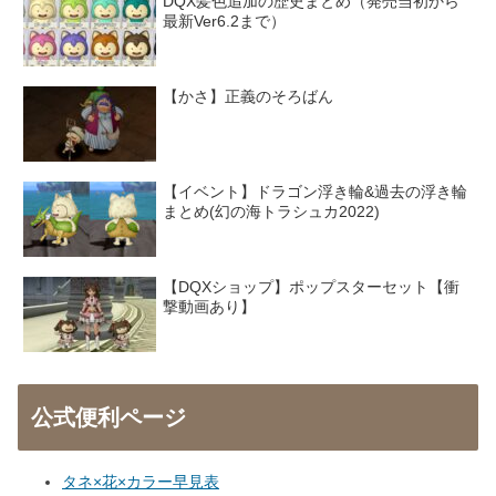
DQX髪色追加の歴史まとめ（発売当初から
最新Ver6.2まで）
【かさ】正義のそろばん
【イベント】ドラゴン浮き輪&過去の浮き輪
まとめ(幻の海トラシュカ2022)
【DQXショップ】ポップスターセット【衝
撃動画あり】
公式便利ページ
タネ×花×カラー早見表