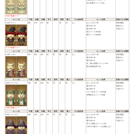
行動時10%でマホターン
光の攻撃ダメージ+5%
※体下装備フリー
セット名
守備
攻魔
回魔
早さ
器用
洒落
重さ
その他効果
セット効果
装備できる職業
Lv105 アビス
208
173
173
86
49
33
なし
おしゃれさ+50
僧侶/魔使
最大HP+10
賢者/占い
最大MP+10
天地/デス
雷ダメージ20%減
闇ダメージ20%減
※ウデ装備フリー
セット名
守備
攻魔
回魔
早さ
器用
洒落
重さ
その他効果
セット効果
装備できる職業
Lv100 ソポス
215
163
163
82
82
55
38
なし
おしゃれさ+45
僧侶/魔使
最大HP+10
賢者/占い
最大MP+8
天地/デス
炎・闇の攻撃ダメージ+5%
呪文発動速度+2%
セット名
守備
攻魔
回魔
早さ
器用
洒落
重さ
その他効果
セット効果
装備できる職業
Lv99 カテドラル
156
148
148
78
78
41
30
なし
おしゃれさ+45
僧侶/魔使
最大HP+10
賢者/占い
最大MP+8
天地/デス
ブレス系ダメージ10%減
攻撃呪文ダメージ7%減
※体下装備フリー
セット名
守備
攻魔
回魔
早さ
器用
洒落
重さ
その他効果
セット効果
装備できる職業
Lv96 クルーガー
182
143
143
74
74
53
33
なし
おしゃれさ+40
僧侶/魔使
最大HP+10
賢者/占い
最大MP+8
天地/デス
全ての属性ダメージ+3%
2.0%で行動ターンを消費しない