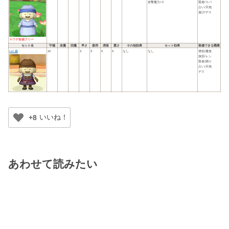
攻撃魔力+2
賢者/スパ
占い/天地
遊び/デス
※ウデ装備フリー
セット名
守備
攻魔
回魔
早さ
器用
洒落
重さ
その他効果
セット効果
装備できる職業
Lv1 麻
10
3
3
5
5
なし
なし
僧侶/魔使
旅芸/レン
賢者/踊り
占い/天地
デス
+8
あわせて読みたい