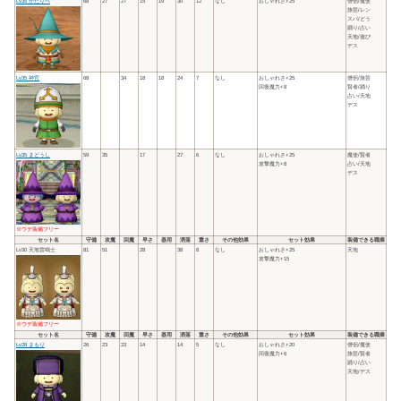
Lv35 かたりべ
68
27
27
15
19
30
12
なし
おしゃれさ+25
僧侶/魔使
旅芸/レン
スパ/どう
踊り/占い
天地/遊び
デス
Lv35 神官
68
34
18
18
24
7
なし
おしゃれさ+25
僧侶/旅芸
回復魔力+8
賢者/踊り
占い/天地
デス
Lv35 まどうし
59
35
17
27
6
なし
おしゃれさ+25
魔使/賢者
攻撃魔力+8
占い/天地
デス
※ウデ装備フリー
セット名
守備
攻魔
回魔
早さ
器用
洒落
重さ
その他効果
セット効果
装備できる職業
Lv30 天地雷鳴士
81
51
28
38
8
なし
おしゃれさ+25
天地
攻撃魔力+15
※ウデ装備フリー
セット名
守備
攻魔
回魔
早さ
器用
洒落
重さ
その他効果
セット効果
装備できる職業
Lv28 まもり
26
23
23
14
14
5
なし
おしゃれさ+20
僧侶/魔使
回復魔力+6
旅芸/賢者
踊り/占い
天地/デス