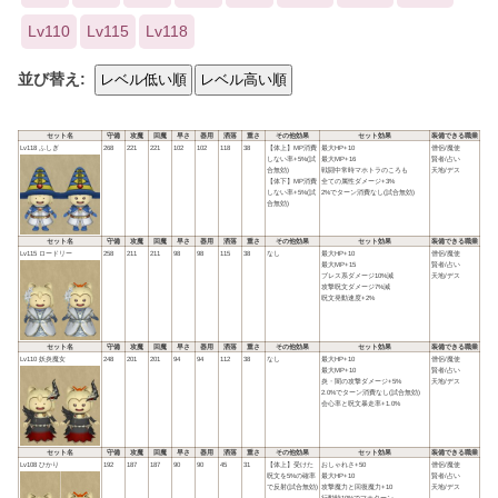
Lv110
Lv115
Lv118
並び替え:
セット名
守備
攻魔
回魔
早さ
器用
洒落
重さ
その他効果
セット効果
装備できる職業
Lv118 ふしぎ
268
221
221
102
102
118
38
【体上】MP消費
最大HP+10
僧侶/魔使
しない率+5%(試
最大MP+16
賢者/占い
合無効)
戦闘中常時マホトラのころも
天地/デス
【体下】MP消費
全ての属性ダメージ+3%
しない率+5%(試
2%でターン消費なし(試合無効)
合無効)
セット名
守備
攻魔
回魔
早さ
器用
洒落
重さ
その他効果
セット効果
装備できる職業
Lv115 ロードリー
258
211
211
98
98
115
38
なし
最大HP+10
僧侶/魔使
最大MP+15
賢者/占い
ブレス系ダメージ10%減
天地/デス
攻撃呪文ダメージ7%減
呪文発動速度+2%
セット名
守備
攻魔
回魔
早さ
器用
洒落
重さ
その他効果
セット効果
装備できる職業
Lv110 妖炎魔女
248
201
201
94
94
112
38
なし
最大HP+10
僧侶/魔使
最大MP+10
賢者/占い
炎・闇の攻撃ダメージ+5%
天地/デス
2.0%でターン消費なし(試合無効)
会心率と呪文暴走率+1.0%
セット名
守備
攻魔
回魔
早さ
器用
洒落
重さ
その他効果
セット効果
装備できる職業
Lv108 ひかり
192
187
187
90
90
45
31
【体上】受けた
おしゃれさ+50
僧侶/魔使
呪文を5%の確率
最大HP+10
賢者/占い
で反射(試合無効)
攻撃魔力と回復魔力+10
天地/デス