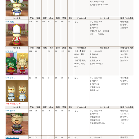
光ダメージ20%減
呪文ぼうそう率+2.0%
セット名
守備
攻魔
回魔
早さ
器用
洒落
重さ
その他効果
セット効果
装備できる職業
Lv75 退魔
112
100
100
57
57
50
20
なし
おしゃれさ+35
僧侶/魔使
最大HP+6
賢者/占い
最大MP+6
天地/デス
攻撃呪文ダメージ5%減
封印ガード+30%
セット名
守備
攻魔
回魔
早さ
器用
洒落
重さ
その他効果
セット効果
装備できる職業
Lv70 ステージ
105
80
52
55
115
26
【体上】最大
おしゃれさ+50
魔使/旅芸
HP+1、最大
最大HP+2
スパ/踊り
MP+1
最大MP+2
占い/天地
【体下】最大
攻撃魔力+10
遊び/デス
HP+1、最大
攻撃時3%で魅了
MP+1
Lv70 さとり
85
69
75
34
34
30
8
なし
おしゃれさ+30
僧侶/魔使
最大HP+4
賢者/占い
最大MP+12
天地/デス
攻撃魔力+10
回復魔力+5
※体下装備フリー
セット名
守備
攻魔
回魔
早さ
器用
洒落
重さ
その他効果
セット効果
装備できる職業
Lv65 歌詠み
109
35
35
49
49
80
26
なし
おしゃれさ+45
僧侶/旅芸
最大MP+8
レン/スパ
攻撃魔力+10
踊り/占い
回復魔力+10
天地/遊び
呪文発動速度+3%
デス
Lv65 だいまどう
98
75
33
25
44
15
なし
おしゃれさ+35
魔使/魔戦