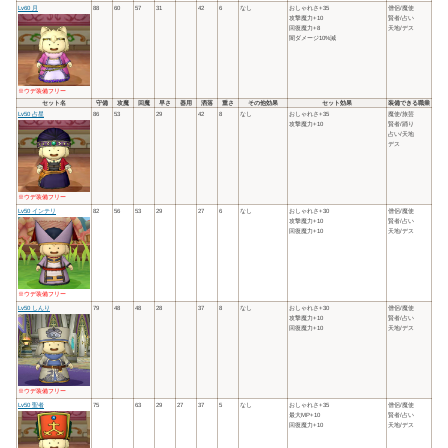
Lv60 月
88
60
57
31
42
6
なし
おしゃれさ+35
僧侶/魔使
攻撃魔力+10
賢者/占い
回復魔力+8
天地/デス
闇ダメージ10%減
※ウデ装備フリー
セット名
守備
攻魔
回魔
早さ
器用
洒落
重さ
その他効果
セット効果
装備できる職業
Lv50 占星
86
53
29
42
8
なし
おしゃれさ+35
魔使/旅芸
攻撃魔力+10
賢者/踊り
占い/天地
デス
※ウデ装備フリー
Lv50 インテリ
82
56
53
29
27
6
なし
おしゃれさ+30
僧侶/魔使
攻撃魔力+10
賢者/占い
回復魔力+10
天地/デス
※ウデ装備フリー
Lv50 しんり
79
48
48
28
37
8
なし
おしゃれさ+30
僧侶/魔使
攻撃魔力+10
賢者/占い
回復魔力+10
天地/デス
※ウデ装備フリー
Lv50 聖者
75
63
29
27
37
5
なし
おしゃれさ+35
僧侶/魔使
最大MP+10
賢者/占い
回復魔力+10
天地/デス