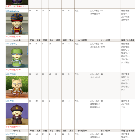
※体下、ウデ装備フリー
Lv28 まじないし
41
30
31
8
23
6
なし
おしゃれさ+20
僧侶/魔使
攻撃魔力+6
賢者/スパ
占い/天地
遊び/デス
※ウデ装備フリー
セット名
守備
攻魔
回魔
早さ
器用
洒落
重さ
その他効果
セット効果
装備できる職業
Lv21 みかわし
31
9
9
13
14
4
なし
おしゃれさ+15
僧侶/魔使
身かわし率+3.0%
武闘/盗賊
旅芸/レン
賢者/スパ
踊り/占い
天地/遊び
デス/海賊
※ウデ装備フリー
Lv21 手品師
32
19
19
10
13
20
5
なし
おしゃれさ+15
僧侶/魔使
きようさ+5
旅芸/バト
スパ/どう
踊り/占い
天地/遊び
デス
Lv21 学者
30
22
22
5
10
4
なし
おしゃれさ+10
魔使/賢者
攻撃魔力+4
占い/天地
回復魔力+4
デス
※ウデ装備フリー
セット名
守備
攻魔
回魔
早さ
器用
洒落
重さ
その他効果
セット効果
装備できる職業
Lv14 サフラン
25
14
14
6
5
15
5
なし
おしゃれさ+10
僧侶/魔使
攻撃魔力+4
賢者/占い