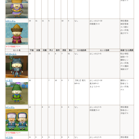
天地/デス
Lv14 くすし
19
11
11
5
10
4
なし
おしゃれさ+10
僧侶/魔使
回復魔力+4
旅芸/賢者
スパ/踊り
占い/天地
遊び/デス
※ウデ装備フリー
セット名
守備
攻魔
回魔
早さ
器用
洒落
重さ
その他効果
セット効果
装備できる職業
Lv7 せいどう
22
3
3
7
51
なし
おしゃれさ+5
戦士/僧侶
盗賊/パラ
魔戦/レン
占い/天地
デス/魔剣
海賊/ガデ
Lv7 射手
20
7
10
9
7
【体上】最大
おしゃれさ+10
魔戦/レン
MP+5
最大MP+2
賢者/どう
きようさ+4
占い/天地
デス
Lv7 いやし
14
8
4
6
4
なし
おしゃれさ+5
僧侶/魔使
回復魔力+2
賢者/占い
天地/デス
※ウデ装備フリー
Lv7 きぬ
11
3
3
3
8
4
なし
おしゃれさ+5
僧侶/魔使