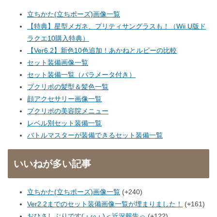
立ちかた(立ちポーズ)画像一覧
【特典】星型メガネ、プリティサングラスも！（Wii U版ド
ラクエ10購入特典）
【Ver6.2】新色10色追加！あかねとルビーの比較
セット装備画像一覧
セット装備一覧（パラメータ付き）
プクリポの髪型＆髪色一覧
顔アクセサリー画像一覧
プクリポの美容院メニュー
レベル別セット装備一覧
バトルマスターが装備できるセット装備一覧
いいねが多い記事
立ちかた(立ちポーズ)画像一覧
+240
Ver2.2までのセット装備画像一覧が埋まりました！
+161
おひさしぶりです(・ω・)＜近況報告っ
+122