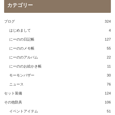
カテゴリー
ブログ
324
はじめまして
4
にーのの日記帳
127
にーののメモ帳
55
にーののアルバム
22
にーののお絵かき帳
11
モーモンバザー
30
ニュース
76
セット装備
124
その他防具
106
イベントアイテム
51