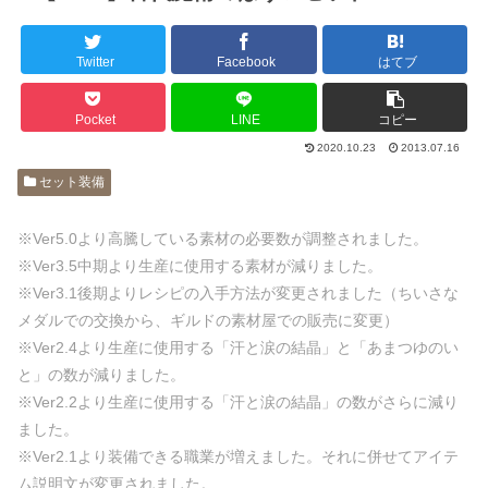
Twitter
Facebook
はてブ
Pocket
LINE
コピー
2020.10.23
2013.07.16
セット装備
※Ver5.0より高騰している素材の必要数が調整されました。
※Ver3.5中期より生産に使用する素材が減りました。
※Ver3.1後期よりレシピの入手方法が変更されました（ちいさな
メダルでの交換から、ギルドの素材屋での販売に変更）
※Ver2.4より生産に使用する「汗と涙の結晶」と「あまつゆのい
と」の数が減りました。
※Ver2.2より生産に使用する「汗と涙の結晶」の数がさらに減り
ました。
※Ver2.1より装備できる職業が増えました。それに併せてアイテ
ム説明文が変更されました。