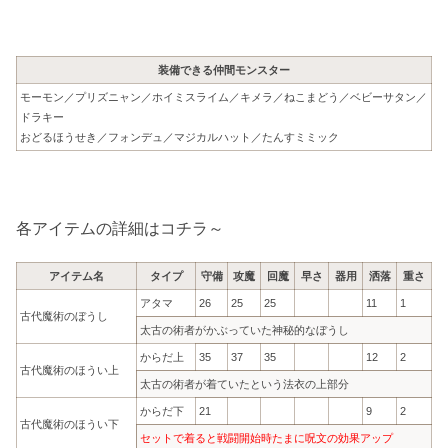
装備できる仲間モンスター
モーモン／プリズニャン／ホイミスライム／キメラ／ねこまどう／ベビーサタン／
ドラキー
おどるほうせき／フォンデュ／マジカルハット／たんすミミック
各アイテムの詳細はコチラ～
アイテム名
タイプ
守備
攻魔
回魔
早さ
器用
洒落
重さ
アタマ
26
25
25
11
1
古代魔術のぼうし
太古の術者がかぶっていた神秘的なぼうし
からだ上
35
37
35
12
2
古代魔術のほうい上
太古の術者が着ていたという法衣の上部分
からだ下
21
9
2
古代魔術のほうい下
セットで着ると戦闘開始時たまに呪文の効果アップ