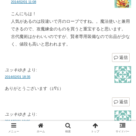
2014/02/01 11:08
こんにちは！
人気があるのは段違いで月のローブですね。。魔法使いと兼用
できるので、攻魔練金のものを買うと重宝すると思います。
古代魔術はかわいいのですが、賢者専用装備なので出品が少な
く、値段も高いと思われます。
返信
ユッキゆき
より:
2014/02/01 18:35
ありがとうございます（≧∇≦）
返信
ユッキゆき
より:
2014/02/11 10:06
メニュー
ホーム
検索
トップ
サイドバー
こんにちは(((o(*ﾟ▽ﾟ*)o)))