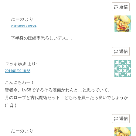
返信
にーの
より:
2013/09/17 09:24
下半身の圧縮率恐ろしいデス。。
返信
ユッキゆき
より:
2014/01/29 18:35
こんにちわー！
賢者今、Lv58でそろそろ装備かわんと…と思っていて、
月のローブと古代魔術セット…どちらを買ったら良いでしょうか
(´･Д･)
返信
にーの
より: