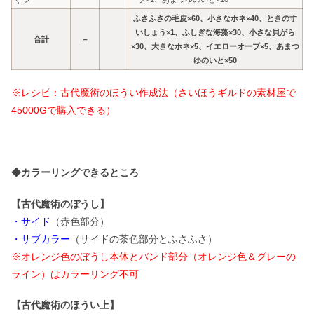
ふさふさの毛皮×60、小さなホネ×40、ときのす
いしょう×1、ふしぎな海藻×30、小さな貝がら
合計
－
×30、大きなホネ×5、イエローオーブ×5、あまつ
ゆのいと×50
※レシピ：古代魔術のほうい作成法（さいほうギルドの素材屋で
45000G
で購入できる）
◆カラーリングできるところ
【古代魔術のぼうし】
・サイド
（赤色部分）
・サブカラー
（サイドの茶色部分とふさふさ）
※オレンジ色のぼうし本体とバンド部分（オレンジ色＆グレーの
ライン）はカラーリング不可
【古代魔術のほうい上】