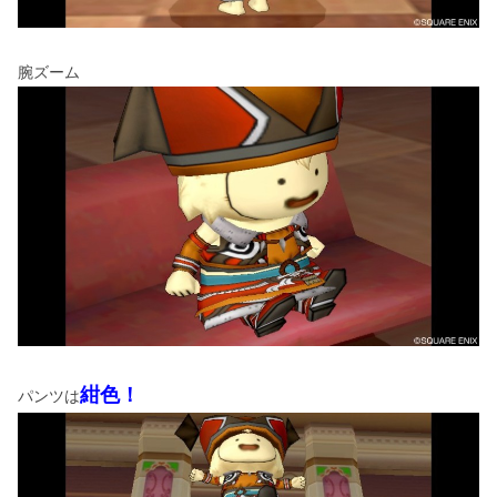
腕ズーム
紺色！
パンツは