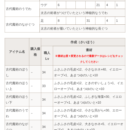
ウデ
6
21
4
1
古代魔術のうでわ
太古の術者がつけていたという神秘的なうでわ
足
8
31
4
1
古代魔術のながぐつ
太古の術者が履いていたという神秘的な長ぐつ
作成（さいほう）
購入価
素材
アイテム名
職人
格
※素材は度々変更されるので最新データはレシピをチェッ
Lv
クしてください
古代魔術のぼう
ふさふさの毛皮×12、小さなホネ×40、イエロー
－
34
し
オーブ×1、あまつゆのいと×10
古代魔術のほう
ふさふさの毛皮×12、ときのすいしょう×1、イエ
－
33
い上
ローオーブ×1、あまつゆのいと×10
古代魔術のほう
ふさふさの毛皮×12、ふしぎな海藻×30、イエロ
－
34
い下
ーオーブ×1、あまつゆのいと×10
古代魔術のうで
ふさふさの毛皮×12、小さな貝がら×30、エロー
－
34
わ
オーブ×1、あまつゆのいと×10
古代魔術のなが
ふさふさの毛皮×12、大きなホネ×5、イエローオ
－
34
ぐつ
ーブ×1、あまつゆのいと×10