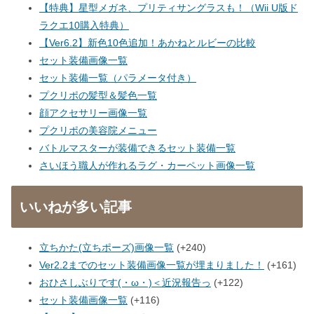
【特典】星型メガネ、プリティサングラスも！（Wii U版ド
ラクエ10購入特典）
【Ver6.2】新色10色追加！あかねとルビーの比較
セット装備画像一覧
セット装備一覧（パラメータ付き）
プクリポの髪型＆髪色一覧
顔アクセサリー画像一覧
プクリポの美容院メニュー
バトルマスターが装備できるセット装備一覧
さいほう職人が作れるラグ・カーペット画像一覧
いいねが多い記事
立ちかた(立ちポーズ)画像一覧
+240
Ver2.2までのセット装備画像一覧が埋まりました！
+161
おひさしぶりです(・ω・)＜近況報告っ
+122
セット装備画像一覧
+116