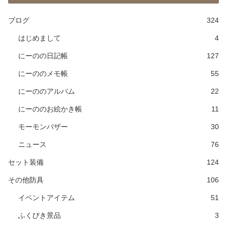
ブログ
324
はじめまして
4
にーのの日記帳
127
にーののメモ帳
55
にーののアルバム
22
にーののお絵かき帳
11
モーモンバザー
30
ニュース
76
セット装備
124
その他防具
106
イベントアイテム
51
ふくびき景品
3