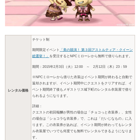
チケット制
期間限定イベント
「美の競演！ 第３回アストルティア・クイーン
総選挙！」
を受注するとNPCミローレから無料で借りられます。
期間：2015年2月3日（火）12:00 ～ 2月12日（木）23：59
※NPCミローレから借りた衣装はイベント期間が終わると自動で
返却されますが、イベント期間中にクエストをクリアすれば、イ
ベント期間終了後もメギストリス城下町のレンタル衣装屋で借り
レンタル価格
られるようになります。
詳細：
クエストの初回報酬が男性の場合は「チョコっと衣装券」、女性
の場合は「ショコラな衣装券」で、これは「だいじなもの」に入
ります。この衣装券があれば、イベント期間が終わってもレンタ
ル衣装屋でいつでも何度でも無料でレンタルできるようになりま
す。