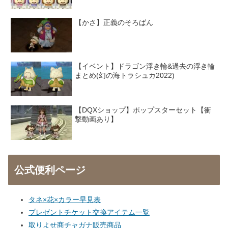
【かさ】正義のそろばん
【イベント】ドラゴン浮き輪&過去の浮き輪
まとめ(幻の海トラシュカ2022)
【DQXショップ】ポップスターセット【衝
撃動画あり】
公式便利ページ
タネ×花×カラー早見表
プレゼントチケット交換アイテム一覧
取りよせ商チャガナ販売商品