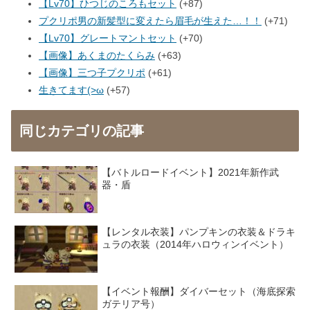
【Lv70】ひつじのころもセット
+87
プクリポ男の新髪型に変えたら眉毛が生えた…！！
+71
【Lv70】グレートマントセット
+70
【画像】あくまのたくらみ
+63
【画像】三つ子プクリポ
+61
生きてます(>ω
+57
同じカテゴリの記事
【バトルロードイベント】2021年新作武
器・盾
【レンタル衣装】パンプキンの衣装＆ドラキ
ュラの衣装（2014年ハロウィンイベント）
【イベント報酬】ダイバーセット（海底探索
ガテリア号）