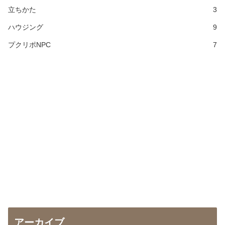
立ちかた
3
ハウジング
9
プクリポNPC
7
アーカイブ