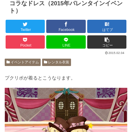
コラなドレス（2015年バレンタインイベン
ト）
Twitter
Facebook
はてブ
Pocket
LINE
コピー
2015.02.04
イベントアイテム
レンタル衣装
プクリポが着るとこうなります。