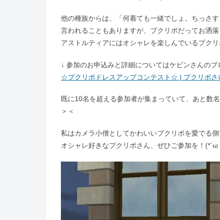
他の種族からは、「何着ても一緒でしょ。ちっさす
言われることもありますが、プクリポだってお洒落
アストルティアにはオシャレを楽しんでいるプクリポ
↓ 参加のお申込みと詳細についてはケビンさんのブロ
☆プクリポドレスアップコンテスト☆ | プクリポ
既に10名を超える参加者が集まっていて、あと数
＞＜
私はカメラ小僧としてかわいいプクリポを愛でる側
オシャレ好きなプクリポさん、ぜひご参加を！(*´ω｀