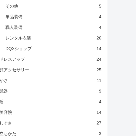
その他
5
単品装備
4
職人装備
4
レンタル衣装
26
DQXショップ
14
ドレスアップ
24
顔アクセサリー
25
かさ
11
武器
9
盾
4
美容院
14
しぐさ
27
立ちかた
3