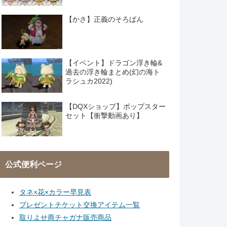
【かさ】正義のそろばん
【イベント】ドラゴン浮き輪&
過去の浮き輪まとめ(幻の海ト
ラシュカ2022)
【DQXショップ】ポップスター
セット【衝撃動画あり】
公式便利ページ
タネ×花×カラー早見表
プレゼントチケット交換アイテム一覧
取りよせ商チャガナ販売商品