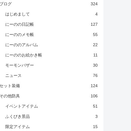
ブログ
324
はじめまして
4
にーのの日記帳
127
にーののメモ帳
55
にーののアルバム
22
にーののお絵かき帳
11
モーモンバザー
30
ニュース
76
セット装備
124
その他防具
106
イベントアイテム
51
ふくびき景品
3
限定アイテム
15