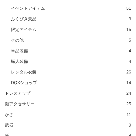
イベントアイテム
51
ふくびき景品
3
限定アイテム
15
その他
5
単品装備
4
職人装備
4
レンタル衣装
26
DQXショップ
14
ドレスアップ
24
顔アクセサリー
25
かさ
11
武器
9
盾
4