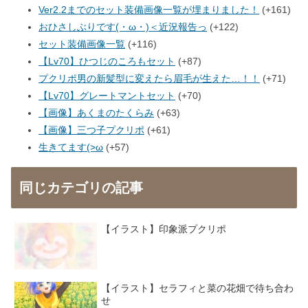
Ver2.2までのセット装備画像一覧が埋まりました！
+161
おひさしぶりです(・ω・)＜近況報告っ
+122
セット装備画像一覧
+116
【Lv70】ひつじのころもセット
+87
プクリポ男の新髪型に変えたら眉毛が生えた…！！
+71
【Lv70】グレートマントセット
+70
【画像】あくまのたくらみ
+63
【画像】三つ子プクリポ
+61
生きてます(>ω
+57
同じカテゴリの記事
【イラスト】印象派プクリポ
【イラスト】セラフィと菜の花畑で待ち合わ
せ