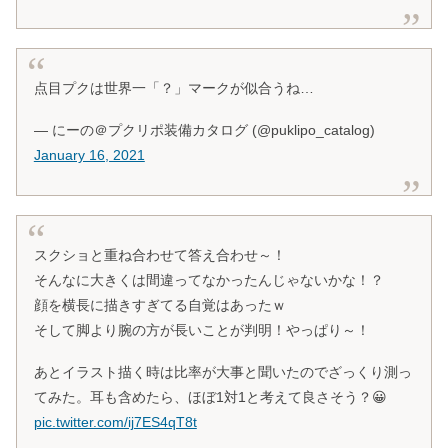
点目プクは世界一「？」マークが似合うね…
— にーの＠プクリポ装備カタログ (@puklipo_catalog)
January 16, 2021
スクショと重ね合わせて答え合わせ～！
そんなに大きくは間違ってなかったんじゃないかな！？
顔を横長に描きすぎてる自覚はあったｗ
そして脚より腕の方が長いことが判明！やっぱり～！
あとイラスト描く時は比率が大事と聞いたのでざっくり測っ
てみた。耳も含めたら、ほぼ1対1と考えて良さそう？😀
pic.twitter.com/ij7ES4qT8t