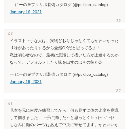
— にーの＠プクリポ装備カタログ (@puklipo_catalog)
January 16, 2021
イラスト上手な人は、実物どおりじゃなくてもかわいかった
り味があったりするから全然OKだと思ってるよ！
私は初心者なので、最初は意識して描いた方が上達するのか
なって。デフォルメしたり味を出すのはその後だ🥳
— にーの＠プクリポ装備カタログ (@puklipo_catalog)
January 16, 2021
見本を元に何度か練習してから、何も見ずに体の比率を意識
して描きました！上手に描けた～と思っとく✨ヽ(=´▽`=)ﾉ
ちなみに顔のパーツはあえて中央に寄せてます。かわいいか