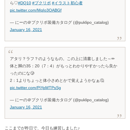
ら♡
#DQ10
#プクリポ
#イラスト初心者
pic.twitter.com/MqIo3OABGf
— にーの＠プクリポ装備カタログ (@puklipo_catalog)
January 16, 2021
アタリ？ラフ？のようなもの。この上に清書しました～✏
体と脚の35：20（7：4）がもっとわかりやすかったら良か
ったのにな🥲
2：1よりちょっと体小さめとかで覚えようかなぁ🤔
pic.twitter.com/PiYpMTPsSg
— にーの＠プクリポ装備カタログ (@puklipo_catalog)
January 16, 2021
ここまでが昨日で、今日も練習しました♪