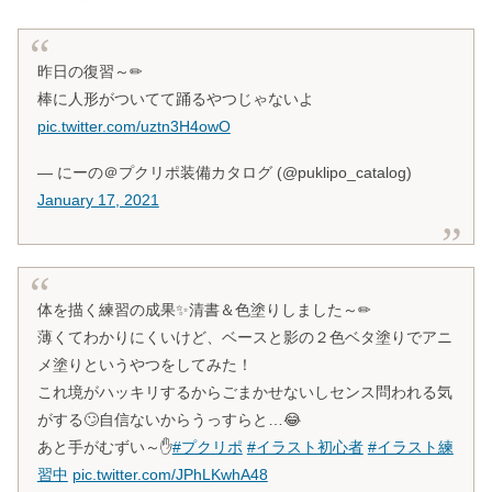
昨日の復習～✏
棒に人形がついてて踊るやつじゃないよ
pic.twitter.com/uztn3H4owO
— にーの＠プクリポ装備カタログ (@puklipo_catalog)
January 17, 2021
体を描く練習の成果✨清書＆色塗りしました～✏
薄くてわかりにくいけど、ベースと影の２色ベタ塗りでアニ
メ塗りというやつをしてみた！
これ境がハッキリするからごまかせないしセンス問われる気
がする🙄自信ないからうっすらと…😂
あと手がむずい～✋
#プクリポ
#イラスト初心者
#イラスト練
習中
pic.twitter.com/JPhLKwhA48