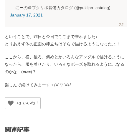
— にーの＠プクリポ装備カタログ (@puklipo_catalog)
January 17, 2021
ということで、昨日と今日でここまで来れました♪
とりあえず体の正面の棒立ちはそらで描けるようになったよ！
ここから、横、後ろ、斜めとかいろんなアングルで描けるように
なったら、服を着せたり、いろんなポーズを取れるように…なる
のかな…(=ω=)？
楽しんで続けてみまーすヽ(=´▽`=)ﾉ
+3
関連記事