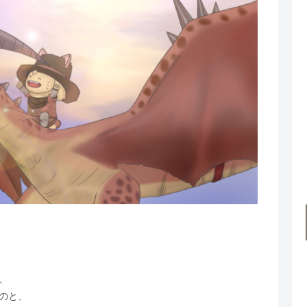
、
のと、