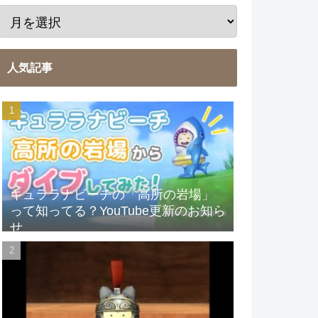
人気記事
キュララナビーチの「高所の岩場」
って知ってる？YouTube更新のお知ら
せ