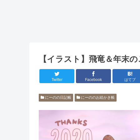
【イラスト】飛竜＆年末の
Twitter
Facebook
はてブ
にーのの日記帳
にーののお絵かき帳