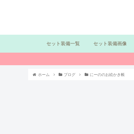
セット装備一覧
セット装備画像
ホーム
ブログ
にーののお絵かき帳