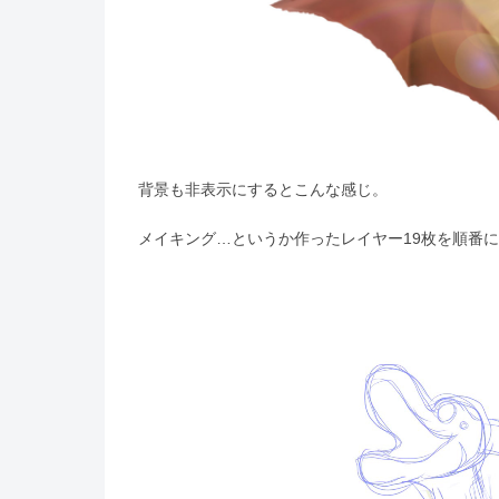
背景も非表示にするとこんな感じ。
メイキング…というか作ったレイヤー19枚を順番
動
画
プ
レ
ー
ヤ
ー