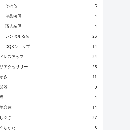
その他
5
単品装備
4
職人装備
4
レンタル衣装
26
DQXショップ
14
ドレスアップ
24
顔アクセサリー
25
かさ
11
武器
9
盾
4
美容院
14
しぐさ
27
立ちかた
3