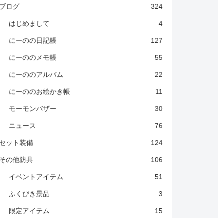
ブログ
324
はじめまして
4
にーのの日記帳
127
にーののメモ帳
55
にーののアルバム
22
にーののお絵かき帳
11
モーモンバザー
30
ニュース
76
セット装備
124
その他防具
106
イベントアイテム
51
ふくびき景品
3
限定アイテム
15