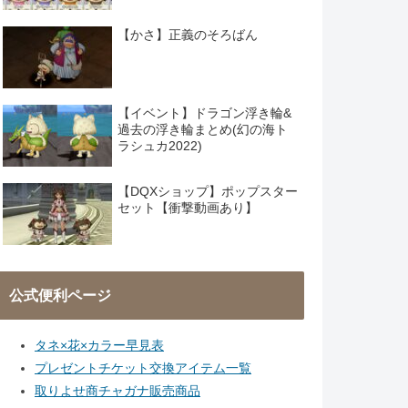
【かさ】正義のそろばん
【イベント】ドラゴン浮き輪&
過去の浮き輪まとめ(幻の海ト
ラシュカ2022)
【DQXショップ】ポップスター
セット【衝撃動画あり】
公式便利ページ
タネ×花×カラー早見表
プレゼントチケット交換アイテム一覧
取りよせ商チャガナ販売商品