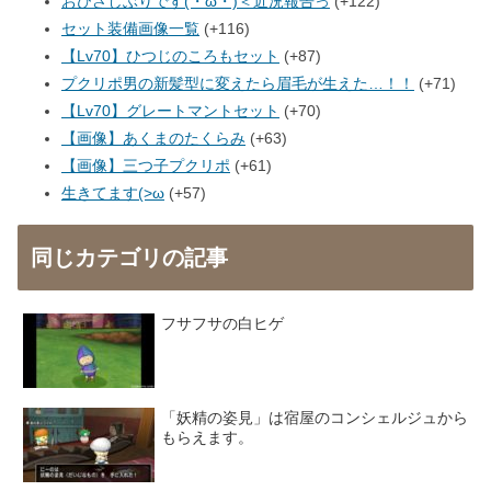
おひさしぶりです(・ω・)＜近況報告っ
+122
セット装備画像一覧
+116
【Lv70】ひつじのころもセット
+87
プクリポ男の新髪型に変えたら眉毛が生えた…！！
+71
【Lv70】グレートマントセット
+70
【画像】あくまのたくらみ
+63
【画像】三つ子プクリポ
+61
生きてます(>ω
+57
同じカテゴリの記事
フサフサの白ヒゲ
「妖精の姿見」は宿屋のコンシェルジュから
もらえます。