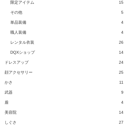
限定アイテム
15
その他
5
単品装備
4
職人装備
4
レンタル衣装
26
DQXショップ
14
ドレスアップ
24
顔アクセサリー
25
かさ
11
武器
9
盾
4
美容院
14
しぐさ
27