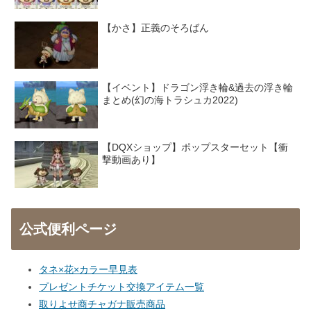
【かさ】正義のそろばん
【イベント】ドラゴン浮き輪&過去の浮き輪
まとめ(幻の海トラシュカ2022)
【DQXショップ】ポップスターセット【衝
撃動画あり】
公式便利ページ
タネ×花×カラー早見表
プレゼントチケット交換アイテム一覧
取りよせ商チャガナ販売商品