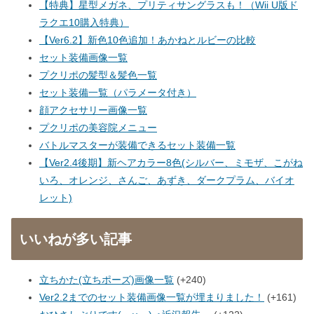
【特典】星型メガネ、プリティサングラスも！（Wii U版ド
ラクエ10購入特典）
【Ver6.2】新色10色追加！あかねとルビーの比較
セット装備画像一覧
プクリポの髪型＆髪色一覧
セット装備一覧（パラメータ付き）
顔アクセサリー画像一覧
プクリポの美容院メニュー
バトルマスターが装備できるセット装備一覧
【Ver2.4後期】新ヘアカラー8色(シルバー、ミモザ、こがね
いろ、オレンジ、さんご、あずき、ダークプラム、バイオ
レット)
いいねが多い記事
立ちかた(立ちポーズ)画像一覧
+240
Ver2.2までのセット装備画像一覧が埋まりました！
+161