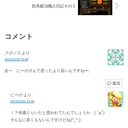
防具鍛冶職人日記その２
コメント
クロノス
より:
2013/11/29 23:08
あー、にーのさんて思ったより若いんですねー。
返信
にーの
より:
2013/12/01 12:40
！？何歳くらいだと思われてたんでしょうか…( ﾟдﾟ)
そんなに若くもないんですけどね(^_^;)