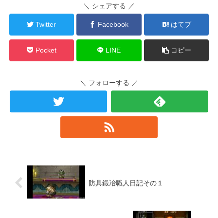
＼ シェアする ／
Twitter
Facebook
はてブ
Pocket
LINE
コピー
＼ フォローする ／
防具鍛冶職人日記その１