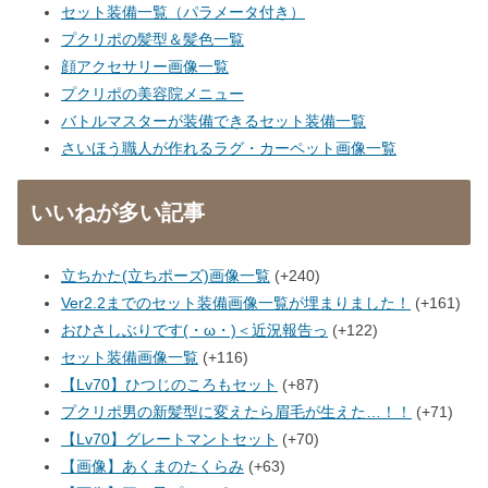
セット装備一覧（パラメータ付き）
プクリポの髪型＆髪色一覧
顔アクセサリー画像一覧
プクリポの美容院メニュー
バトルマスターが装備できるセット装備一覧
さいほう職人が作れるラグ・カーペット画像一覧
いいねが多い記事
立ちかた(立ちポーズ)画像一覧
+240
Ver2.2までのセット装備画像一覧が埋まりました！
+161
おひさしぶりです(・ω・)＜近況報告っ
+122
セット装備画像一覧
+116
【Lv70】ひつじのころもセット
+87
プクリポ男の新髪型に変えたら眉毛が生えた…！！
+71
【Lv70】グレートマントセット
+70
【画像】あくまのたくらみ
+63