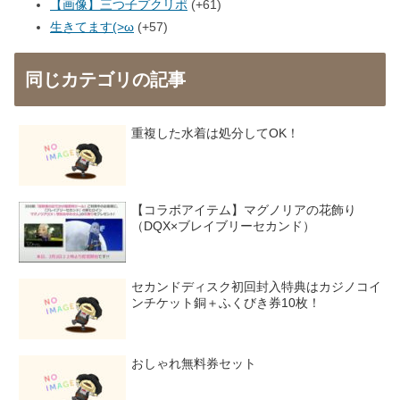
【画像】三つ子プクリポ
+61
生きてます(>ω
+57
同じカテゴリの記事
重複した水着は処分してOK！
【コラボアイテム】マグノリアの花飾り
（DQX×ブレイブリーセカンド）
セカンドディスク初回封入特典はカジノコイ
ンチケット銅＋ふくびき券10枚！
おしゃれ無料券セット