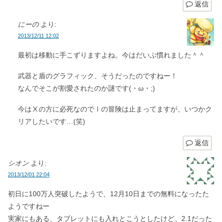
返信
にーの
より:
2013/12/11 12:02
最初は移動に手こずりますよね。今はだいぶ慣れました＾＾
武器と盾のグラフィック、そうだったのですねー！
なんでそこが割愛されたのか謎です(・ω・;)
今はⅩの方に必死なのでⅠの冒険は止まってますが、いつかク
リアしたいです…(笑)
返信
シオン
より:
2013/12/01 22:04
初日に100万人突破したようで、12月10日までの無料になったた
ようですねー
実家にもある、タブレットにも入れとこうとしたけど、2.1だった