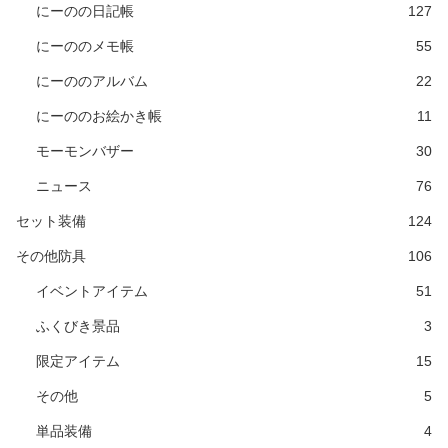
にーのの日記帳
127
にーののメモ帳
55
にーののアルバム
22
にーののお絵かき帳
11
モーモンバザー
30
ニュース
76
セット装備
124
その他防具
106
イベントアイテム
51
ふくびき景品
3
限定アイテム
15
その他
5
単品装備
4