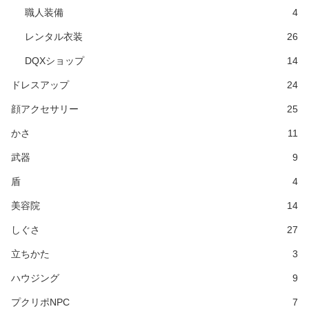
職人装備
4
レンタル衣装
26
DQXショップ
14
ドレスアップ
24
顔アクセサリー
25
かさ
11
武器
9
盾
4
美容院
14
しぐさ
27
立ちかた
3
ハウジング
9
プクリポNPC
7