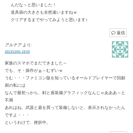
んだな～と思いました！
道具袋の大きさも全然違いますねｗ
クリアするまでやってみようと思います♪
返信
アルテア
より:
2013/12/01 19:03
家族のスマホでまだできました～
でも、そ・操作がぁ～むずいｗ
うむ・・・ファミコン版を知っているオールドプレイヤーで回顧
厨の私には
なんで最初っから、剣と盾装備グラフィックなんじゃあああ～と
不満
あれはね、武器と盾を買って装備しないと、表示されなかったん
ですよ・・・
というわけで、挫折中。