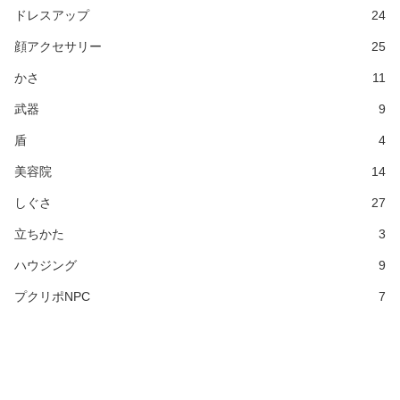
ドレスアップ
24
顔アクセサリー
25
かさ
11
武器
9
盾
4
美容院
14
しぐさ
27
立ちかた
3
ハウジング
9
プクリポNPC
7