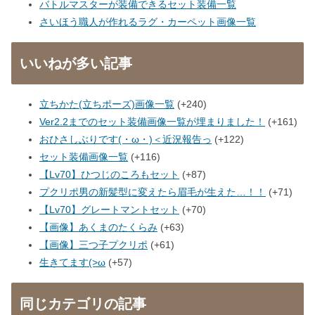
バトルマスターが装備できるセット装備一覧
さいほう職人が作れるラグ・カーペット画像一覧
いいねが多い記事
立ちかた(立ちポーズ)画像一覧
+240
Ver2.2までのセット装備画像一覧が埋まりました！
+161
おひさしぶりです(・ω・)＜近況報告っ
+122
セット装備画像一覧
+116
【Lv70】ひつじのころもセット
+87
プクリポ男の新髪型に変えたら眉毛が生えた…！！
+71
【Lv70】グレートマントセット
+70
【画像】あくまのたくらみ
+63
【画像】三つ子プクリポ
+61
生きてます(>ω
+57
同じカテゴリの記事