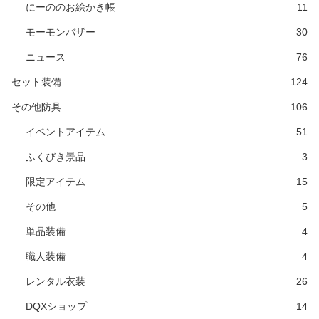
にーののお絵かき帳
11
モーモンバザー
30
ニュース
76
セット装備
124
その他防具
106
イベントアイテム
51
ふくびき景品
3
限定アイテム
15
その他
5
単品装備
4
職人装備
4
レンタル衣装
26
DQXショップ
14