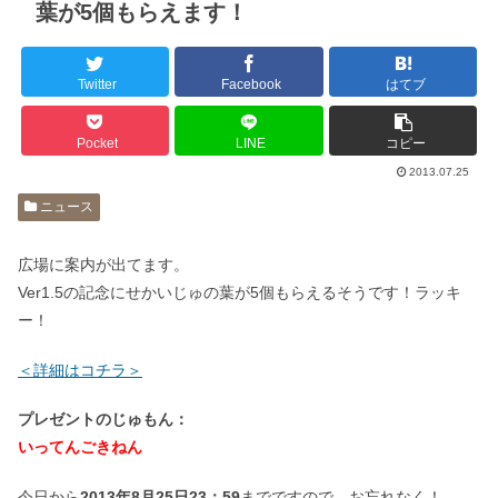
葉が5個もらえます！
Twitter
Facebook
はてブ
Pocket
LINE
コピー
2013.07.25
ニュース
広場に案内が出てます。
Ver1.5の記念にせかいじゅの葉が5個もらえるそうです！ラッキ
ー！
＜詳細はコチラ＞
プレゼントのじゅもん：
いってんごきねん
今日から
2013年8月25日23：59
までですので、お忘れなく！