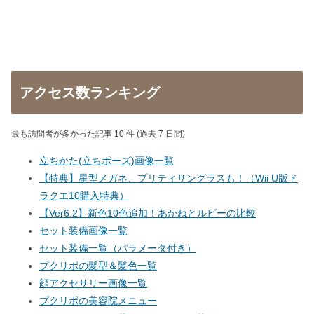
アクセス数ランキング
最も訪問者が多かった記事 10 件 (過去 7 日間)
立ちかた(立ちポーズ)画像一覧
【特典】星型メガネ、プリティサングラスも！（Wii U版ド
ラクエ10購入特典）
【Ver6.2】新色10色追加！あかねとルビーの比較
セット装備画像一覧
セット装備一覧（パラメータ付き）
プクリポの髪型＆髪色一覧
顔アクセサリー画像一覧
プクリポの美容院メニュー