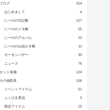
ブログ
324
はじめまして
4
にーのの日記帳
127
にーののメモ帳
55
にーののアルバム
22
にーののお絵かき帳
11
モーモンバザー
30
ニュース
76
セット装備
124
その他防具
106
イベントアイテム
51
ふくびき景品
3
限定アイテム
15