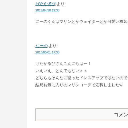
げたかるび
より:
2013/04/30 19:33
にーのくんはマリンとかウェイターとか可愛い衣装多
にーの
より:
2013/05/01 17:30
げたかるびさんこんにちはー！
いえいえ、とんでもない＞＜
どちらもそんなに凝ったドレスアップではないので
結局お気に入りのマリンコーデで応募しましたw
コメ