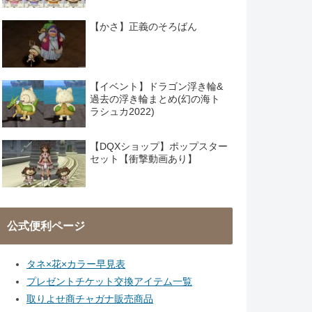
【かさ】正義のそろばん
【イベント】ドラゴン浮き輪&
過去の浮き輪まとめ(幻の海ト
ラシュカ2022)
【DQXショップ】ポップスター
セット【衝撃動画あり】
公式便利ページ
タネ×花×カラー早見表
プレゼントチケット交換アイテム一覧
取りよせ商チャガナ販売商品