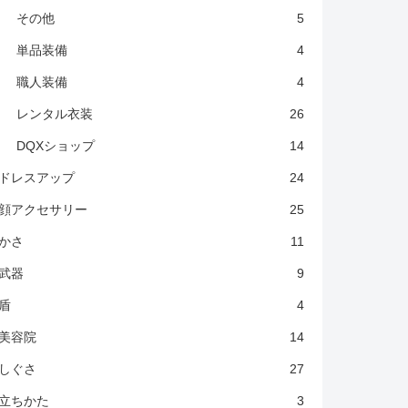
その他
5
単品装備
4
職人装備
4
レンタル衣装
26
DQXショップ
14
ドレスアップ
24
顔アクセサリー
25
かさ
11
武器
9
盾
4
美容院
14
しぐさ
27
立ちかた
3