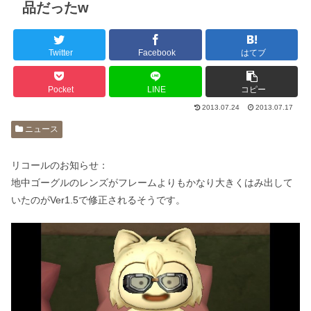
品だったw
Twitter
Facebook
はてブ
Pocket
LINE
コピー
2013.07.24
2013.07.17
ニュース
リコールのお知らせ：
地中ゴーグルのレンズがフレームよりもかなり大きくはみ出して
いたのがVer1.5で修正されるそうです。