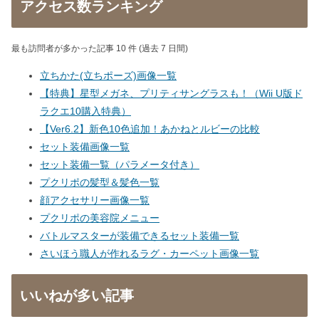
アクセス数ランキング
最も訪問者が多かった記事 10 件 (過去 7 日間)
立ちかた(立ちポーズ)画像一覧
【特典】星型メガネ、プリティサングラスも！（Wii U版ド
ラクエ10購入特典）
【Ver6.2】新色10色追加！あかねとルビーの比較
セット装備画像一覧
セット装備一覧（パラメータ付き）
プクリポの髪型＆髪色一覧
顔アクセサリー画像一覧
プクリポの美容院メニュー
バトルマスターが装備できるセット装備一覧
さいほう職人が作れるラグ・カーペット画像一覧
いいねが多い記事