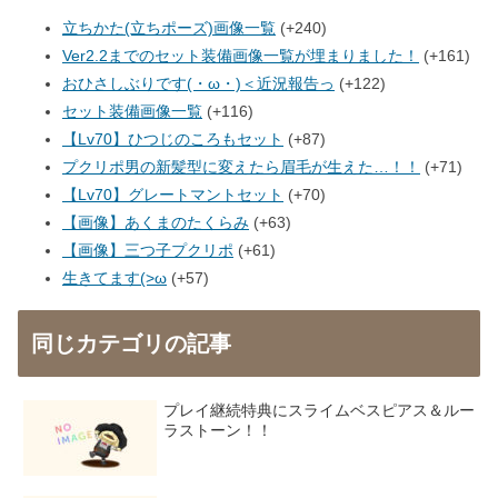
立ちかた(立ちポーズ)画像一覧
+240
Ver2.2までのセット装備画像一覧が埋まりました！
+161
おひさしぶりです(・ω・)＜近況報告っ
+122
セット装備画像一覧
+116
【Lv70】ひつじのころもセット
+87
プクリポ男の新髪型に変えたら眉毛が生えた…！！
+71
【Lv70】グレートマントセット
+70
【画像】あくまのたくらみ
+63
【画像】三つ子プクリポ
+61
生きてます(>ω
+57
同じカテゴリの記事
プレイ継続特典にスライムベスピアス＆ルー
ラストーン！！