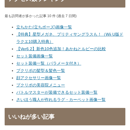
最も訪問者が多かった記事 10 件 (過去 7 日間)
立ちかた(立ちポーズ)画像一覧
【特典】星型メガネ、プリティサングラスも！（Wii U版ド
ラクエ10購入特典）
【Ver6.2】新色10色追加！あかねとルビーの比較
セット装備画像一覧
セット装備一覧（パラメータ付き）
プクリポの髪型＆髪色一覧
顔アクセサリー画像一覧
プクリポの美容院メニュー
バトルマスターが装備できるセット装備一覧
さいほう職人が作れるラグ・カーペット画像一覧
いいねが多い記事