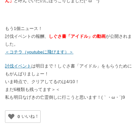
ん」
と呼んでいたのにほっこりしました(*´ω｀*)
もう1個ニュース！
討伐イベントの報酬、
しぐさ書「アイドル」の動画
が公開されま
した。
＜コチラ（youtubeに飛びます）＞
討伐イベント
は明日まで！しぐさ書「アイドル」をもらうために
もがんばりましょー！
いま時点で、クリアしてるのは4/10！
まだ6種類も残ってます＞＜
私も明日なげきの亡霊倒しに行こうと思います！(｀・ω・´)9
0