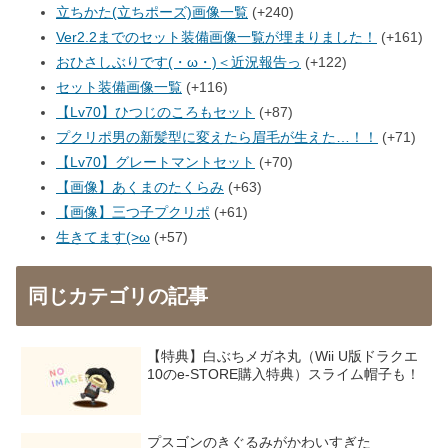
立ちかた(立ちポーズ)画像一覧
+240
Ver2.2までのセット装備画像一覧が埋まりました！
+161
おひさしぶりです(・ω・)＜近況報告っ
+122
セット装備画像一覧
+116
【Lv70】ひつじのころもセット
+87
プクリポ男の新髪型に変えたら眉毛が生えた…！！
+71
【Lv70】グレートマントセット
+70
【画像】あくまのたくらみ
+63
【画像】三つ子プクリポ
+61
生きてます(>ω
+57
同じカテゴリの記事
【特典】白ぶちメガネ丸（Wii U版ドラクエ
10のe-STORE購入特典）スライム帽子も！
プスゴンのきぐるみがかわいすぎた