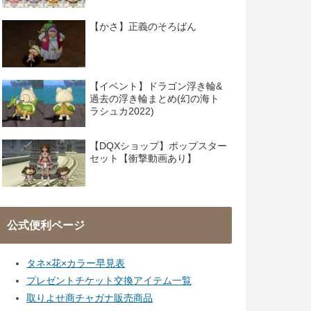
【かさ】正義のそろばん
【イベント】ドラゴン浮き輪&
過去の浮き輪まとめ(幻の海ト
ラシュカ2022)
【DQXショップ】ポップスター
セット【衝撃動画あり】
公式便利ページ
タネ×花×カラー早見表
プレゼントチケット交換アイテム一覧
取りよせ商チャガナ販売商品