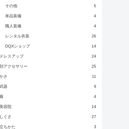
その他
5
単品装備
4
職人装備
4
レンタル衣装
26
DQXショップ
14
ドレスアップ
24
顔アクセサリー
25
かさ
11
武器
9
盾
4
美容院
14
しぐさ
27
立ちかた
3