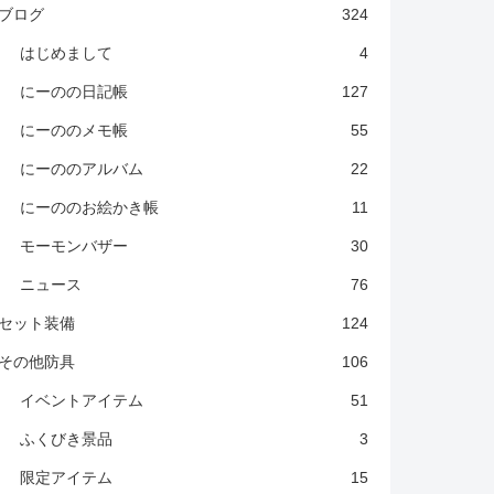
ブログ
324
はじめまして
4
にーのの日記帳
127
にーののメモ帳
55
にーののアルバム
22
にーののお絵かき帳
11
モーモンバザー
30
ニュース
76
セット装備
124
その他防具
106
イベントアイテム
51
ふくびき景品
3
限定アイテム
15