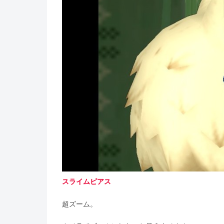
スライムピアス
超ズーム。