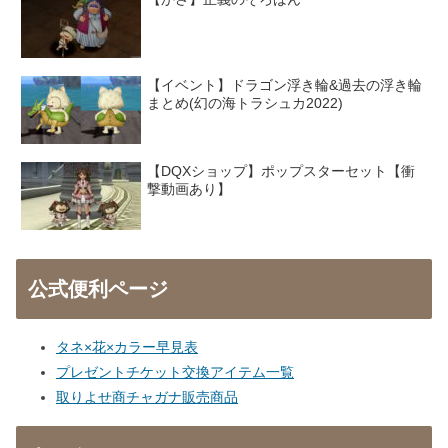
【イベント】ドラゴン浮き輪&過去の浮き輪
まとめ(幻の海トラシュカ2022)
【DQXショップ】ポップスターセット【衝
撃動画あり】
公式便利ページ
タネ×花×カラー早見表
プレゼントチケット交換アイテム一覧
取りよせ商チャガナ販売商品