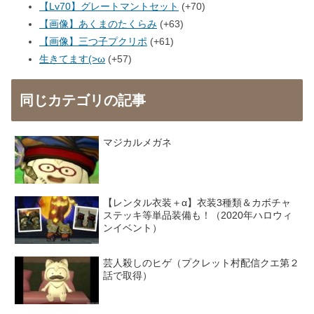
【Lv70】グレートマントセット
+70
【画像】あくまのたくらみ
+63
【画像】三つ子プクリポ
+61
生きてます(>ω
+57
同じカテゴリの記事
マジカルメガネ
【レンタル衣装＋α】衣装3種類＆カボチャ
ステッキ等単品装備も！（2020年ハロウィ
ンイベント）
芸人殺しのヒゲ（プクレット村配信クエ第２
話で取得）