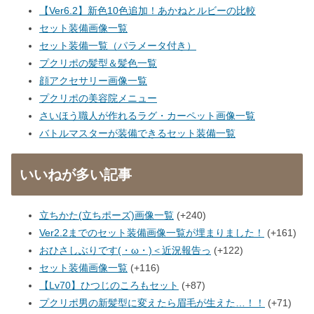
【Ver6.2】新色10色追加！あかねとルビーの比較
セット装備画像一覧
セット装備一覧（パラメータ付き）
プクリポの髪型＆髪色一覧
顔アクセサリー画像一覧
プクリポの美容院メニュー
さいほう職人が作れるラグ・カーペット画像一覧
バトルマスターが装備できるセット装備一覧
いいねが多い記事
立ちかた(立ちポーズ)画像一覧
+240
Ver2.2までのセット装備画像一覧が埋まりました！
+161
おひさしぶりです(・ω・)＜近況報告っ
+122
セット装備画像一覧
+116
【Lv70】ひつじのころもセット
+87
プクリポ男の新髪型に変えたら眉毛が生えた…！！
+71