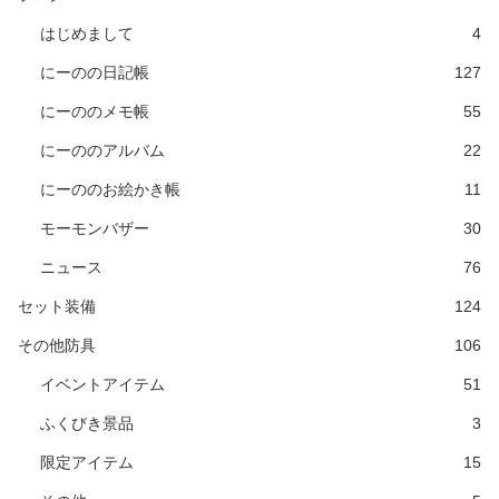
はじめまして
4
にーのの日記帳
127
にーののメモ帳
55
にーののアルバム
22
にーののお絵かき帳
11
モーモンバザー
30
ニュース
76
セット装備
124
その他防具
106
イベントアイテム
51
ふくびき景品
3
限定アイテム
15