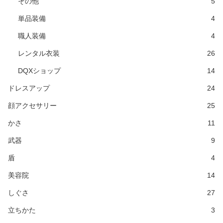
その他
5
単品装備
4
職人装備
4
レンタル衣装
26
DQXショップ
14
ドレスアップ
24
顔アクセサリー
25
かさ
11
武器
9
盾
4
美容院
14
しぐさ
27
立ちかた
3