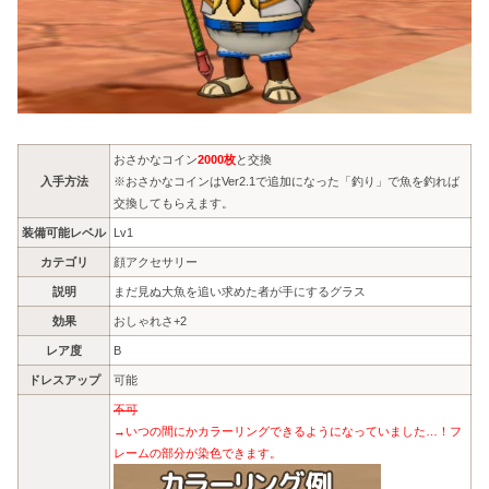
おさかなコイン
2000枚
と交換
入手方法
※おさかなコインはVer2.1で追加になった「釣り」で魚を釣れば
交換してもらえます。
装備可能レベル
Lv1
カテゴリ
顔アクセサリー
説明
まだ見ぬ大魚を追い求めた者が手にするグラス
効果
おしゃれさ+2
レア度
B
ドレスアップ
可能
不可
→いつの間にかカラーリングできるようになっていました…！フ
レームの部分が染色できます。