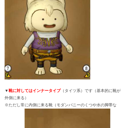
▼
靴に対してはインナータイプ
（タイツ系）です（基本的に靴が
外側に来る）
※ただし常に内側に来る靴（モダンバニーのくつや水の脚帯な