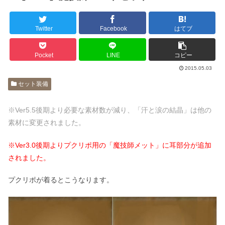
Twitter
Facebook
はてブ
Pocket
LINE
コピー
2015.05.03
セット装備
※Ver5.5後期より必要な素材数が減り、「汗と涙の結晶」は他の
素材に変更されました。
※Ver3.0後期よりプクリポ用の「魔技師メット」に耳部分が追加
されました。
プクリポが着るとこうなります。