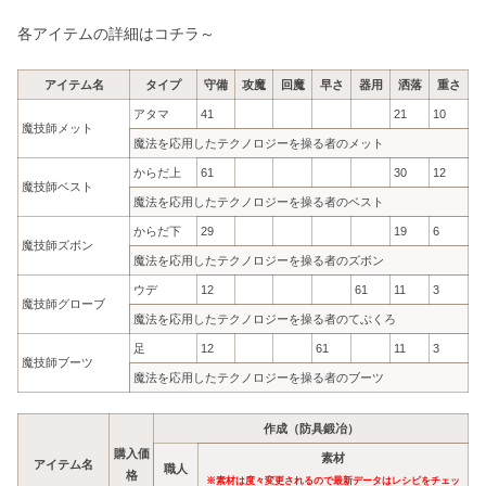
各アイテムの詳細はコチラ～
アイテム名
タイプ
守備
攻魔
回魔
早さ
器用
洒落
重さ
アタマ
41
21
10
魔技師メット
魔法を応用したテクノロジーを操る者のメット
からだ上
61
30
12
魔技師ベスト
魔法を応用したテクノロジーを操る者のベスト
からだ下
29
19
6
魔技師ズボン
魔法を応用したテクノロジーを操る者のズボン
ウデ
12
61
11
3
魔技師グローブ
魔法を応用したテクノロジーを操る者のてぶくろ
足
12
61
11
3
魔技師ブーツ
魔法を応用したテクノロジーを操る者のブーツ
作成（防具鍛冶）
購入価
素材
アイテム名
職人
格
※素材は度々変更されるので最新データはレシピをチェッ