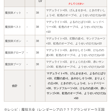
LV
クしてください
マデュライト×15、げんませき×1、ときのすいし
魔技師メット
－
38
ょう×2、虹色のオーブ×1、ようせいのひだね×10
マデュライト×15、よるのとばり×10、レッドベ
魔技師ベスト
－
38
リー×30、虹色のオーブ×1、ようせいのひだね
×10
マデュライト×15、幻獣の皮×1、サンドフルーツ
魔技師ズボン
－
38
×10、虹色のオーブ×1、ようせいのひだね×10
マデュライト×15、あやかしそう×30、けものの
魔技師グローブ
－
38
皮×30、虹色のオーブ×1、ようせいのひだね×10
マデュライト×15、まりょくの土×30、赤いサン
魔技師ブーツ
－
38
ゴ×30、虹色のオーブ×1、ようせいのひだね×10
マデュライト×75、げんませき×1、よるのとばり
×10、幻獣の皮×1、あやかしそう×30、まりょく
の土×30、ときのすいしょう×2、レッドベリー
合計
－
×30、サンドフルーツ×10、けものの皮×30、赤い
サンゴ×30、虹色のオーブ×5、ようせいのひだね
×50
※レシピ：魔技大全（レンダーシアの？？？グランゼドーラ王国