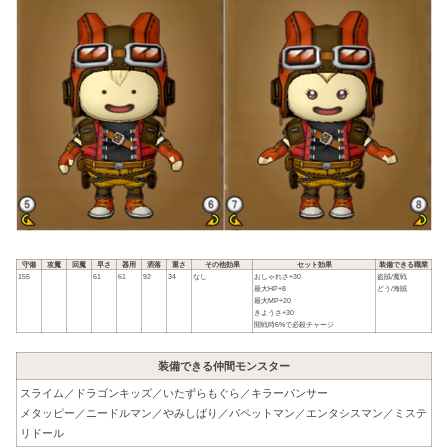
守備
攻魔
回魔
早さ
器用
洒落
重さ
その他効果
セット効果
装備できる職業
155
61
61
92
34
なし
おしゃれさ+30
盗賊/魔戦
最大HP+8
どう/海賊
最大MP+20
きようさ+30
開戦時6%で必殺チャージ
装備できる仲間モンスター
スライム／ドラゴンキッズ／いたずらもぐら／キラーパンサー
メタッピー／ニードルマン／やみしばり／パペットマン／エンタシスマン／ミステ
リドール