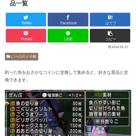
品一覧
Twitter
Facebook
はてブ
Pocket
LINE
コピー
2014.02.27
にーののメモ帳
釣った魚をおさかなコインに交換して集めると、好きな景品と交
換できます。