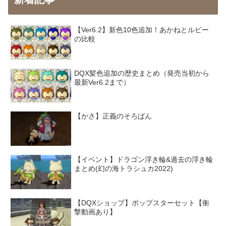
【Ver6.2】新色10色追加！あかねとルビー
の比較
DQX髪色追加の歴史まとめ（発売当初から
最新Ver6.2まで）
【かさ】正義のそろばん
【イベント】ドラゴン浮き輪&過去の浮き輪
まとめ(幻の海トラシュカ2022)
【DQXショップ】ポップスターセット【衝
撃動画あり】