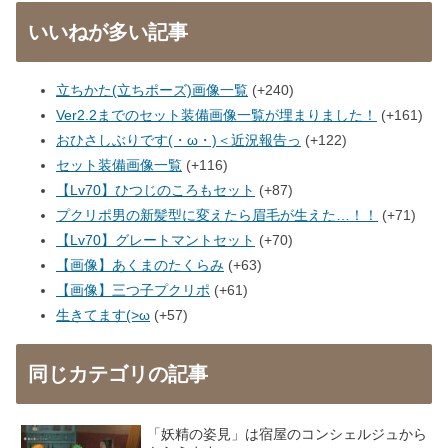
いいねが多い記事
立ちかた(立ちポーズ)画像一覧
+240
Ver2.2までのセット装備画像一覧が埋まりました！
+161
おひさしぶりです(・ω・)＜近況報告っ
+122
セット装備画像一覧
+116
【Lv70】ひつじのころもセット
+87
プクリポ男の新髪型に変えたら眉毛が生えた…！！
+71
【Lv70】グレートマントセット
+70
【画像】あくまのたくらみ
+63
【画像】三つ子プクリポ
+61
生きてます(>ω
+57
同じカテゴリの記事
「妖精の姿見」は宿屋のコンシェルジュから