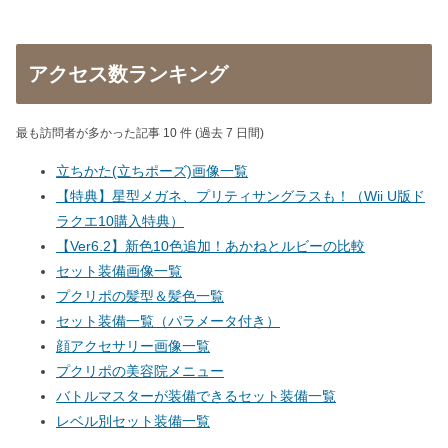
アクセス数ランキング
最も訪問者が多かった記事 10 件 (過去 7 日間)
立ちかた(立ちポーズ)画像一覧
【特典】星型メガネ、プリティサングラスも！（Wii U版ド
ラクエ10購入特典）
【Ver6.2】新色10色追加！あかねとルビーの比較
セット装備画像一覧
プクリポの髪型＆髪色一覧
セット装備一覧（パラメータ付き）
顔アクセサリー画像一覧
プクリポの美容院メニュー
バトルマスターが装備できるセット装備一覧
レベル別セット装備一覧