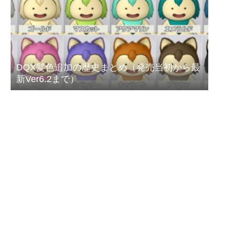
DQX髪色追加の歴史まとめ（発売当初から最
新Ver6.2まで）