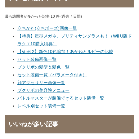
最も訪問者が多かった記事 10 件 (過去 7 日間)
立ちかた(立ちポーズ)画像一覧
【特典】星型メガネ、プリティサングラスも！（Wii U版ド
ラクエ10購入特典）
【Ver6.2】新色10色追加！あかねとルビーの比較
セット装備画像一覧
プクリポの髪型＆髪色一覧
セット装備一覧（パラメータ付き）
顔アクセサリー画像一覧
プクリポの美容院メニュー
バトルマスターが装備できるセット装備一覧
レベル別セット装備一覧
いいねが多い記事