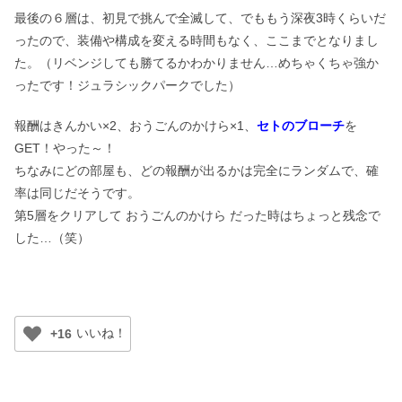
最後の６層は、初見で挑んで全滅して、でももう深夜3時くらいだ
ったので、装備や構成を変える時間もなく、ここまでとなりまし
た。（リベンジしても勝てるかわかりません…めちゃくちゃ強か
ったです！ジュラシックパークでした）
報酬はきんかい×2、おうごんのかけら×1、
セトのブローチ
を
GET！やった～！
ちなみにどの部屋も、どの報酬が出るかは完全にランダムで、確
率は同じだそうです。
第5層をクリアして おうごんのかけら だった時はちょっと残念で
した…（笑）
+16