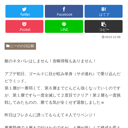
Twitter
Facebook
はてブ
Pocket
LINE
コピー
2013.12.08
にーのの日記帳
敵のネタバレはしません！攻略情報もありません！
アプデ初日、ゴールドに目が眩み単身（サポ連れ）で乗り込んだ
ピラミッド。
第１層が一番弱くて、第６層までどんどん強くなっていくのです
が、第１層ですら一度全滅して２度目でクリア！第２層も一度挑
戦してみたものの、勝てる気が全くせず退散しましたｗ
昨日はフレさんに誘ってもらえて４人でリベンジ！
魔魔賢僧で３層まで行けたのですが、４層が厳しくて構成を変え