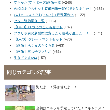
立ちかた(立ちポーズ)画像一覧
+240
Ver2.2までのセット装備画像一覧が埋まりました！
+161
おひさしぶりです(・ω・)＜近況報告っ
+122
セット装備画像一覧
+116
【Lv70】ひつじのころもセット
+87
プクリポ男の新髪型に変えたら眉毛が生えた…！！
+71
【Lv70】グレートマントセット
+70
【画像】あくまのたくらみ
+63
【画像】三つ子プクリポ
+61
生きてます(>ω
+57
同じカテゴリの記事
海だよー！浮き輪だよー！
当初はエルフを予定していた！？キャラメイ