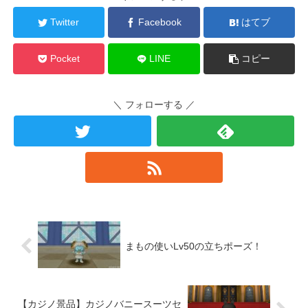
Twitter
Facebook
はてブ
Pocket
LINE
コピー
＼ フォローする ／
まもの使いLv50の立ちポーズ！
【カジノ景品】カジノバニースーツセ