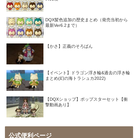
DQX髪色追加の歴史まとめ（発売当初から
最新Ver6.2まで）
【かさ】正義のそろばん
【イベント】ドラゴン浮き輪&過去の浮き輪
まとめ(幻の海トラシュカ2022)
【DQXショップ】ポップスターセット【衝
撃動画あり】
公式便利ページ