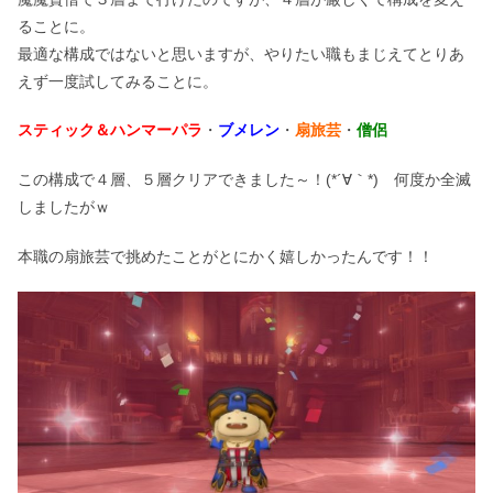
ることに。
最適な構成ではないと思いますが、やりたい職もまじえてとりあ
えず一度試してみることに。
スティック＆ハンマーパラ
・
ブメレン
・
扇旅芸
・
僧侶
この構成で４層、５層クリアできました～！(*´∀｀*) 何度か全滅
しましたがｗ
本職の扇旅芸で挑めたことがとにかく嬉しかったんです！！