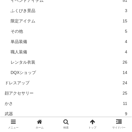
イベントアイテム
51
ふくびき景品
3
限定アイテム
15
その他
5
単品装備
4
職人装備
4
レンタル衣装
26
DQXショップ
14
ドレスアップ
24
顔アクセサリー
25
かさ
11
武器
9
盾
4
メニュー
ホーム
検索
トップ
サイドバー