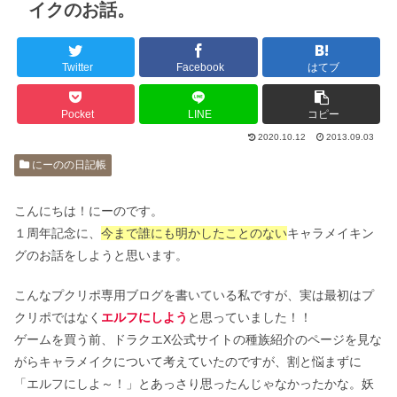
イクのお話。
Twitter
Facebook
はてブ
Pocket
LINE
コピー
2020.10.12
2013.09.03
にーのの日記帳
こんにちは！にーのです。
１周年記念に、
今まで誰にも明かしたことのない
キャラメイキン
グのお話をしようと思います。
こんなプクリポ専用ブログを書いている私ですが、実は最初はプ
クリポではなく
エルフにしよう
と思っていました！！
ゲームを買う前、ドラクエX公式サイトの種族紹介のページを見な
がらキャラメイクについて考えていたのですが、割と悩まずに
「エルフにしよ～！」とあっさり思ったんじゃなかったかな。妖