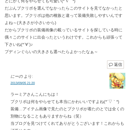
とにかく何をやらせても可愛い(*´∇｀*)
だぶんプクリポを選んでなかったらこのサイトを見てなかったと
思います。プクリポは他の種族と違って装備失敗しやすいんです
よね～(大きさが小さいから)
だからプクリポの装備画像の載っているサイトを探している時に
偶々このサイトに出会ったというわけです。これからも頑張って
下さいね(*´∀`)♪
プディンぐらいの大きさも選べたらよかったなぁ～
返信
にーの
より:
2013/09/05 21:20
ラーミアさんこんにちは！
プクリポは何をやらせても本当にかわいいですよね(*´▽｀*)
装備…アイテム画像で見たのとプクリポが着たのとでは全くの
別物になることもありますからね（笑）
当ブログを見つけてくれてありがとうございます！これからも