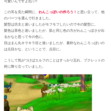
可愛いんですよねッ!!
この耳を見た瞬間に、
わんこっぽいの作ろう！
と思い立って、他
のパーツを選んで行きました。
髪型は坊主と迷いましたがモフモフしたいので今の髪型に。
髪色は茶色と迷いましたが、肌と同じ色の方がわんこっぽさが出
るかなと思って今の色に。
目はまん丸キラキラ目と迷いましたが、素朴なわんころっぽいの
は点目かな、ということで、点目に。
こうして気がつけばエルフのことはすっかり忘れ、プクレットの
村に降り立っていました。