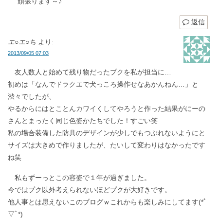
頑張ります～♪
返信
エ○エ○ち
より:
2013/09/05 07:03
友人数人と始めて残り物だったプクを私が担当に…
初めは「なんでドラクエで犬っころ操作せなあかんねん…」と
渋々でしたが、
やるからにはとことんカワイくしてやろうと作った結果がにーの
さんとまったく同じ色姿かたちでした！すごい笑
私の場合装備した防具のデザインが少しでもつぶれないようにと
サイズは大きめで作りましたが、たいして変わりはなかったです
ね笑
私もずーっとこの容姿で１年が過ぎました。
今ではプク以外考えられないほどプクが大好きです。
他人事とは思えないこのブログｗこれからも楽しみにしてます(*ﾟ
▽ﾟ*)