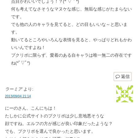
点目かわいいでしょう！？(*´▽｀*)
何も考えてなさそうなマヌケな感じ、無垢な感じがたまらない
です。
でも他の人のキャラを見てると、どの目もいいな～と思いま
す。
動いてるところやいろんな表情を見ると、やっぱりどれもかわ
いいんですよね！
プクリポに限らず、愛着のある自キャラは唯一無二の存在です
ね(*ﾟ▽ﾟ*)
返信
ラーミア
より:
2013/09/04 21:14
にーのさん、こんにちは！
たしかに公式サイトのプクリポは少し意地悪そうな
顔ですね。エルフの方が感じが良い印象だったような？
でも、プクリポを選んで良かったと思います。