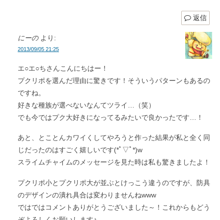
返信
にーの
より:
2013/09/05 21:25
エ○エ○ちさんこんにちはー！
プクリポを選んだ理由に驚きです！そういうパターンもあるの
ですね。
好きな種族が選べないなんてツライ…（笑）
でも今ではプク大好きになってるみたいで良かったです…！
あと、とことんカワイくしてやろうと作った結果が私と全く同
じだったのはすごく嬉しいです(*ﾟ▽ﾟ*)w
スライムチャイムのメッセージを見た時は私も驚きましたよ！
プクリポ小とプクリポ大が並ぶとけっこう違うのですが、防具
のデザインの潰れ具合は変わりませんねwww
ではではコメントありがとうございました～！これからもどう
ぞよろしくお願いします♪