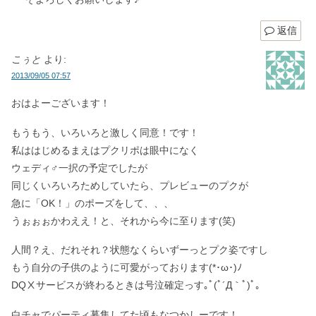
返信
こぅと
より:
2013/09/05 07:57
おはよーございます！
もうもう、いろいろと激しく同意！です！
私ははじめるまえはプクリポは眼中になく
ウェディ♂一択の予定でしたが
同じくいろいろためしていたら、プレビューのプクが
急に「OK！」のポーズをして、、、
うぉぉぉかわええ！と、それから今に至ります(笑)
人間？え、だれそれ？状態なくらいずーっとプク姿ですし
もう自分の子供のように可愛がっております(*･ω･)ﾉ
DQⅩサービスが終わるときは号泣確定っす｡ﾟ(ﾟ´Д｀ﾟ)ﾟ｡
白チャでパーティ募集してた頃もなつかしーです！