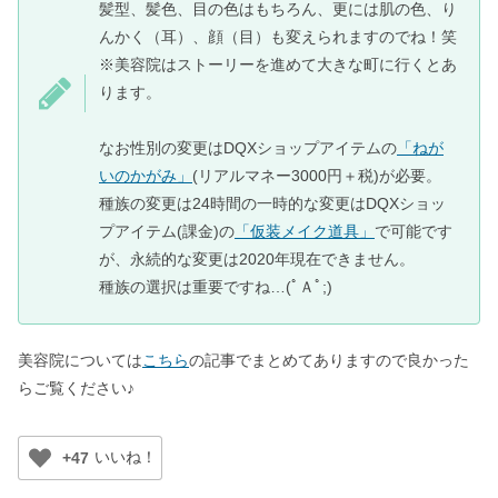
髪型、髪色、目の色はもちろん、更には肌の色、り
んかく（耳）、顔（目）も変えられますのでね！笑
※美容院はストーリーを進めて大きな町に行くとあ
ります。
なお性別の変更はDQXショップアイテムの
「ねが
いのかがみ」
(リアルマネー3000円＋税)が必要。
種族の変更は24時間の一時的な変更はDQXショッ
プアイテム(課金)の
「仮装メイク道具」
で可能です
が、永続的な変更は2020年現在できません。
種族の選択は重要ですね…(ﾟＡﾟ;)
美容院については
こちら
の記事でまとめてありますので良かった
らご覧ください♪
+47