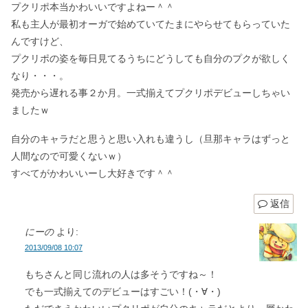
プクリポ本当かわいいですよねー＾＾
私も主人が最初オーガで始めていてたまにやらせてもらっていた
んですけど、
プクリポの姿を毎日見てるうちにどうしても自分のプクが欲しく
なり・・・。
発売から遅れる事２か月。一式揃えてプクリポデビューしちゃい
ましたｗ
自分のキャラだと思うと思い入れも違うし（旦那キャラはずっと
人間なので可愛くないｗ）
すべてがかわいいーし大好きです＾＾
返信
にーの
より:
2013/09/08 10:07
もちさんと同じ流れの人は多そうですね～！
でも一式揃えてのデビューはすごい！(・∀・)