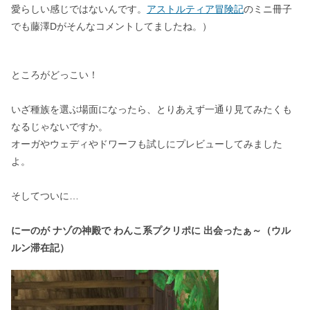
愛らしい感じではないんです。
アストルティア冒険記
のミニ冊子
でも藤澤Dがそんなコメントしてましたね。）
ところがどっこい！
いざ種族を選ぶ場面になったら、とりあえず一通り見てみたくも
なるじゃないですか。
オーガやウェディやドワーフも試しにプレビューしてみました
よ。
そしてついに…
にーのが ナゾの神殿で わんこ系プクリポに 出会ったぁ～（ウル
ルン滞在記）