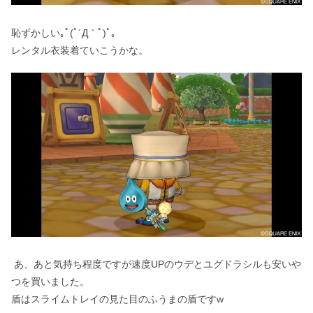
恥ずかしい｡ﾟ(ﾟ´Д｀ﾟ)ﾟ｡
レンタル衣装着ていこうかな。
あ、あと気持ち程度ですが速度UPのウデとユグドラシルも安いや
つを買いました。
盾はスライムトレイの見た目のふうまの盾ですw