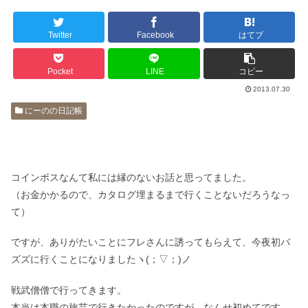
Twitter
Facebook
はてブ
Pocket
LINE
コピー
2013.07.30
にーのの日記帳
コインボスなんて私には縁のないお話と思ってました。
（お金かかるので、カタログ埋まるまで行くことないだろうなっ
て）
ですが、ありがたいことにフレさんに誘ってもらえて、今夜初バ
ズズに行くことになりましたヽ(；▽；)ノ
戦武僧僧で行ってきます。
本当は本職の旅芸で行きたかったのですが、なんせ初めてです