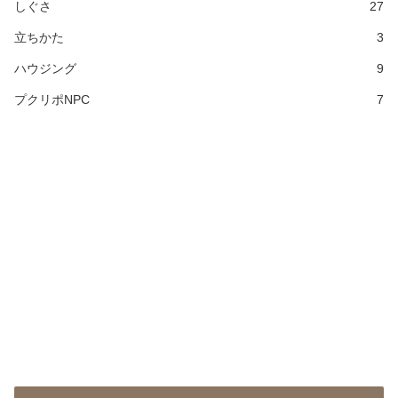
しぐさ
27
立ちかた
3
ハウジング
9
プクリポNPC
7