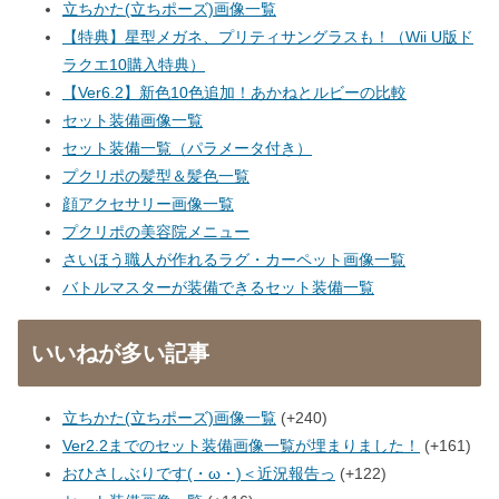
立ちかた(立ちポーズ)画像一覧
【特典】星型メガネ、プリティサングラスも！（Wii U版ド
ラクエ10購入特典）
【Ver6.2】新色10色追加！あかねとルビーの比較
セット装備画像一覧
セット装備一覧（パラメータ付き）
プクリポの髪型＆髪色一覧
顔アクセサリー画像一覧
プクリポの美容院メニュー
さいほう職人が作れるラグ・カーペット画像一覧
バトルマスターが装備できるセット装備一覧
いいねが多い記事
立ちかた(立ちポーズ)画像一覧
+240
Ver2.2までのセット装備画像一覧が埋まりました！
+161
おひさしぶりです(・ω・)＜近況報告っ
+122