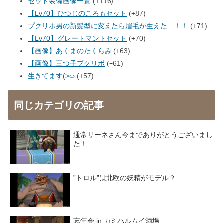
セット装備画像一覧
+116
【Lv70】ひつじのころもセット
+87
プクリポ男の新髪型に変えたら眉毛が生えた…！！
+71
【Lv70】グレートマントセット
+70
【画像】あくまのたくらみ
+63
【画像】三つ子プクリポ
+61
生きてます(>ω
+57
同じカテゴリの記事
通常リーネさん今までありがとうございまし
た！
”トロル”は北欧の妖精がモデル？
忘年会 in カミハルムイ酒場