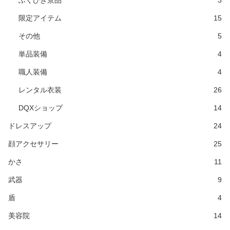
限定アイテム
15
その他
5
単品装備
4
職人装備
4
レンタル衣装
26
DQXショップ
14
ドレスアップ
24
顔アクセサリー
25
かさ
11
武器
9
盾
4
美容院
14