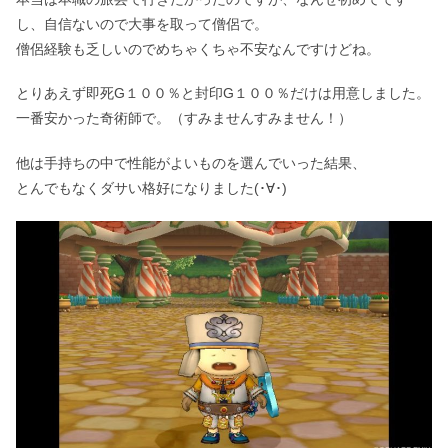
し、自信ないので大事を取って僧侶で。
僧侶経験も乏しいのでめちゃくちゃ不安なんですけどね。
とりあえず即死G１００％と封印G１００％だけは用意しました。
一番安かった奇術師で。（すみませんすみません！）
他は手持ちの中で性能がよいものを選んでいった結果、
とんでもなくダサい格好になりました(･∀･)