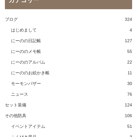
ブログ
324
はじめまして
4
にーのの日記帳
127
にーののメモ帳
55
にーののアルバム
22
にーののお絵かき帳
11
モーモンバザー
30
ニュース
76
セット装備
124
その他防具
106
イベントアイテム
51
ふくびき景品
3