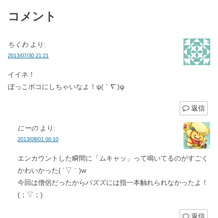
コメント
ちくわ
より:
2013/07/30 21:21
イイネ！
ぼっこボコにしちゃいなよ！ψ(｀∇´)ψ
返信
にーの
より:
2013/08/01 00:10
エンカウントした瞬間に「ムキャッ」って鳴いてるのがすごく
かわいかった( ´▽｀)w
今回は僧侶だったからバズズには指一本触れられなかったよ！
(；▽；)
返信