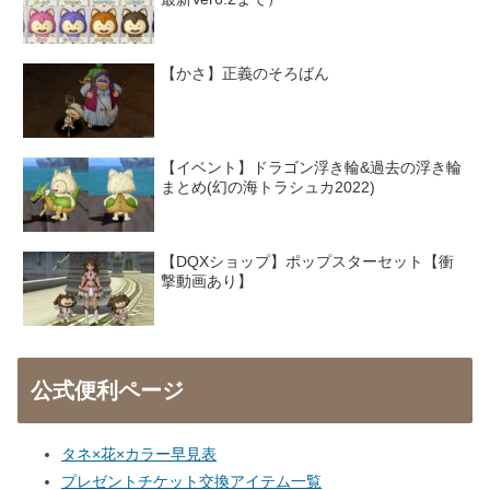
【かさ】正義のそろばん
【イベント】ドラゴン浮き輪&過去の浮き輪
まとめ(幻の海トラシュカ2022)
【DQXショップ】ポップスターセット【衝
撃動画あり】
公式便利ページ
タネ×花×カラー早見表
プレゼントチケット交換アイテム一覧