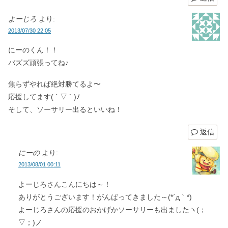
よーじろ
より:
2013/07/30 22:05
にーのくん！！
バズズ頑張ってね♪
焦らずやれば絶対勝てるよ〜
応援してます( ´ ▽ ` )ﾉ
そして、ソーサリー出るといいね！
返信
にーの
より:
2013/08/01 00:11
よーじろさんこんにちは～！
ありがとうございます！がんばってきました～(*´д｀*)
よーじろさんの応援のおかげかソーサリーも出ましたヽ(；
▽；)ノ