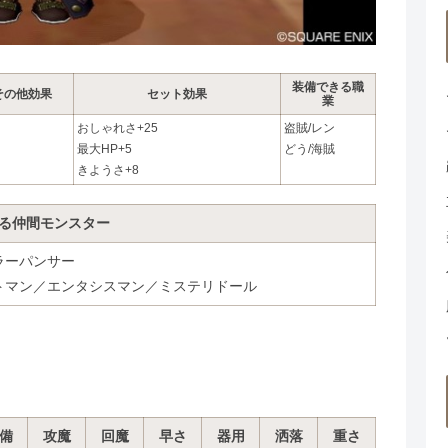
装備できる職
その他効果
セット効果
業
おしゃれさ+25
盗賊/レン
最大HP+5
どう/海賊
きようさ+8
る仲間モンスター
ラーパンサー
トマン／エンタシスマン／ミステリドール
備
攻魔
回魔
早さ
器用
洒落
重さ