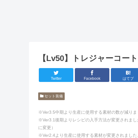
【Lv50】トレジャーコー
Twitter
Facebook
はてブ
セット装備
※Ver3.5中期より生産に使用する素材の数が減り
※Ver3.1後期よりレシピの入手方法が変更され
に変更）
※Ver2.4より生産に使用する素材が変更されました