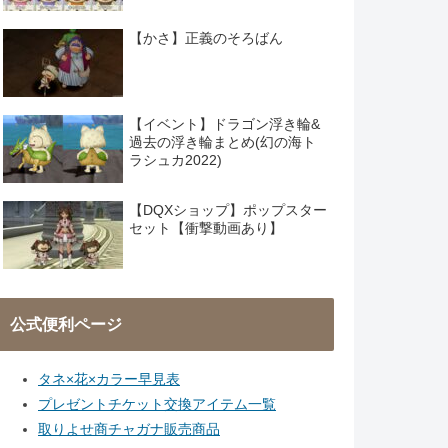
【かさ】正義のそろばん
【イベント】ドラゴン浮き輪&
過去の浮き輪まとめ(幻の海ト
ラシュカ2022)
【DQXショップ】ポップスター
セット【衝撃動画あり】
公式便利ページ
タネ×花×カラー早見表
プレゼントチケット交換アイテム一覧
取りよせ商チャガナ販売商品