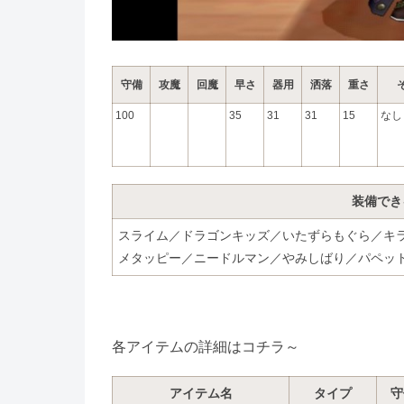
守備
攻魔
回魔
早さ
器用
洒落
重さ
100
35
31
31
15
なし
装備でき
スライム／ドラゴンキッズ／いたずらもぐら／キ
メタッピー／ニードルマン／やみしばり／パペッ
各アイテムの詳細はコチラ～
アイテム名
タイプ
守