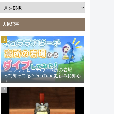
人気記事
キュララナビーチの「高所の岩場」
って知ってる？YouTube更新のお知ら
せ