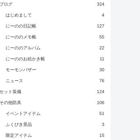
ブログ
324
はじめまして
4
にーのの日記帳
127
にーののメモ帳
55
にーののアルバム
22
にーののお絵かき帳
11
モーモンバザー
30
ニュース
76
セット装備
124
その他防具
106
イベントアイテム
51
ふくびき景品
3
限定アイテム
15