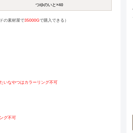
つゆのいと×40
ドの素材屋で
35000G
で購入できる）
たいなやつはカラーリング不可
ング不可