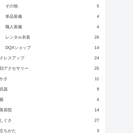
その他
5
単品装備
4
職人装備
4
レンタル衣装
26
DQXショップ
14
ドレスアップ
24
顔アクセサリー
25
かさ
11
武器
9
盾
4
美容院
14
しぐさ
27
立ちかた
3