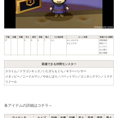
守備
攻魔
回魔
早さ
器用
洒落
重さ
その他効果
セット効果
装備できる職業
17
6
6
6
7
なし
おしゃれさ+5
武闘/盗賊
きようさ+2
旅芸/バト
レン/スパ
まも/踊り
遊び/海賊
装備できる仲間モンスター
スライム／ドラゴンキッズ／いたずらもぐら／キラーパンサー
メタッピー／ニードルマン／やみしばり／パペットマン／エンタシスマン／ミステ
リドール
各アイテムの詳細はコチラ～
アイテム名
タイプ
守備
攻魔
回魔
早さ
器用
洒落
重さ