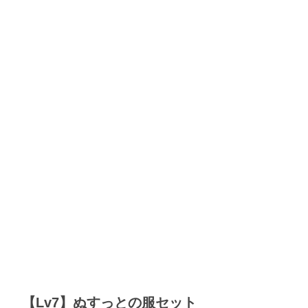
【Lv7】ぬすっとの服セット