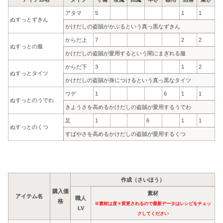
アタマ
5
1
1
ぬすっとずきん
かけだしの盗賊がかぶるという真っ黒なずきん
からだ上
7
2
2
ぬすっとの服
かけだしの盗賊が愛用するという闇にまぎれる服
からだ下
3
1
2
ぬすっとタイツ
かけだしの盗賊が身につけるという真っ黒なタイツ
ウデ
1
6
1
1
ぬすっとのうでわ
きようさを高めるかけだしの盗賊が愛用するうでわ
足
1
6
1
1
ぬすっとのくつ
すばやさを高めるかけだしの盗賊が愛用するくつ
作成（さいほう）
購入価
素材
アイテム名
職人
格
※素材は度々変更されるので最新データはレシピをチェッ
LV
クしてください