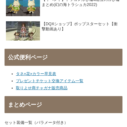
まとめ(幻の海トラシュカ2022)
【DQXショップ】ポップスターセット【衝
撃動画あり】
公式便利ページ
タネ×花×カラー早見表
プレゼントチケット交換アイテム一覧
取りよせ商チャガナ販売商品
まとめページ
セット装備一覧（パラメータ付き）