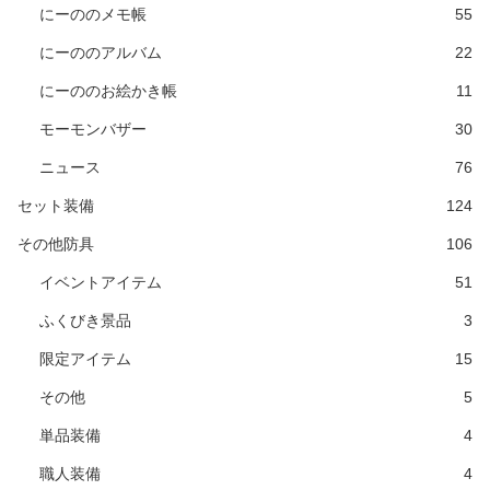
にーののメモ帳
55
にーののアルバム
22
にーののお絵かき帳
11
モーモンバザー
30
ニュース
76
セット装備
124
その他防具
106
イベントアイテム
51
ふくびき景品
3
限定アイテム
15
その他
5
単品装備
4
職人装備
4