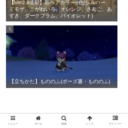
【Ver2.4後期】新ヘアカラー8色(シルバー、
ミモザ、こがねいろ、オレンジ、さんご、あ
ずき、ダークプラム、バイオレット)
【立ちかた】もののふ(ポーズ書・もののふ)
メニュー
ホーム
検索
トップ
サイドバー