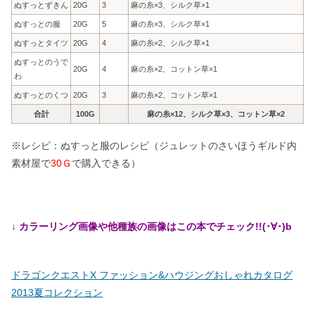
ぬすっとずきん
20G
3
麻の糸×3、シルク草×1
ぬすっとの服
20G
5
麻の糸×3、シルク草×1
ぬすっとタイツ
20G
4
麻の糸×2、シルク草×1
ぬすっとのうで
20G
4
麻の糸×2、コットン草×1
わ
ぬすっとのくつ
20G
3
麻の糸×2、コットン草×1
合計
100G
麻の糸×12、シルク草×3、コットン草×2
※レシピ：ぬすっと服のレシピ（ジュレットのさいほうギルド内
素材屋で
30Ｇ
で購入できる）
↓ カラーリング画像や他種族の画像はこの本でチェック!!(･∀･)b
ドラゴンクエストX ファッション&ハウジングおしゃれカタログ
2013夏コレクション